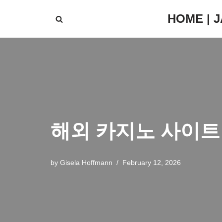
HOME | 
Skip
to
content
해외 카지노 사이트 
by
Gisela Hoffmann
February 12, 2026