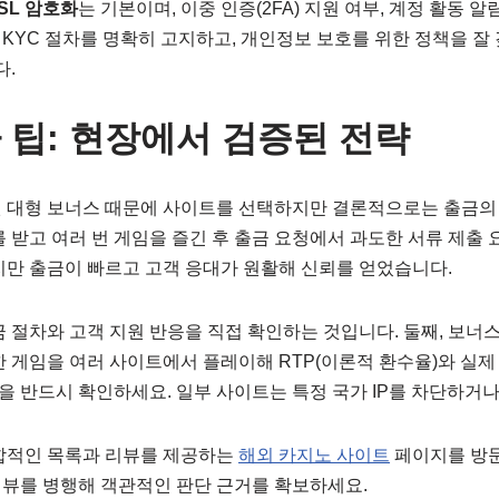
SL 암호화
는 기본이며, 이중 인증(2FA) 지원 여부, 계정 활동 알
KYC 절차를 명확히 고지하고, 개인정보 보호를 위한 정책을 잘
다.
 팁: 현장에서 검증된 전략
엔 대형 보너스 때문에 사이트를 선택하지만 결론적으로는 출금의
를 받고 여러 번 게임을 즐긴 후 출금 요청에서 과도한 서류 제
지만 출금이 빠르고 고객 응대가 원활해 신뢰를 얻었습니다.
금 절차와 고객 지원 반응을 직접 확인하는 것입니다. 둘째, 보너
한 게임을 여러 사이트에서 플레이해 RTP(이론적 환수율)와 실
한을 반드시 확인하세요. 일부 사이트는 특정 국가 IP를 차단하거
종합적인 목록과 리뷰를 제공하는
해외 카지노 사이트
페이지를 방문
리뷰를 병행해 객관적인 판단 근거를 확보하세요.