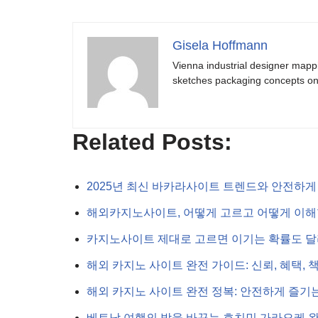
Gisela Hoffmann
Vienna industrial designer mapp
sketches packaging concepts on 
Related Posts:
2025년 최신 바카라사이트 트렌드와 안전하게
해외카지노사이트, 어떻게 고르고 어떻게 이해할
카지노사이트 제대로 고르면 이기는 확률도 달
해외 카지노 사이트 완전 가이드: 신뢰, 혜택,
해외 카지노 사이트 완전 정복: 안전하게 즐기
베트남 여행의 밤을 바꾸는 호치민 가라오케 