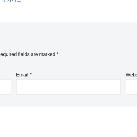
equired fields are marked
*
Email
*
Webs