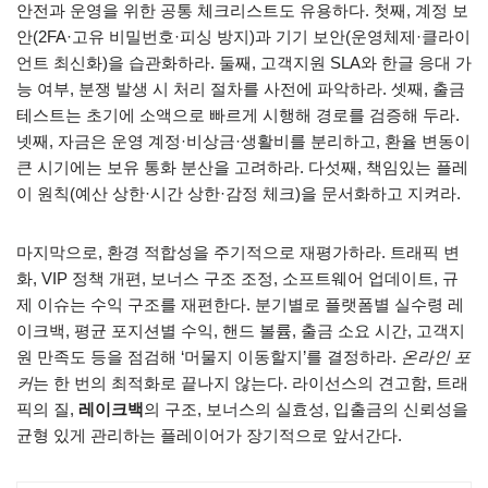
안전과 운영을 위한 공통 체크리스트도 유용하다. 첫째, 계정 보
안(2FA·고유 비밀번호·피싱 방지)과 기기 보안(운영체제·클라이
언트 최신화)을 습관화하라. 둘째, 고객지원 SLA와 한글 응대 가
능 여부, 분쟁 발생 시 처리 절차를 사전에 파악하라. 셋째, 출금
테스트는 초기에 소액으로 빠르게 시행해 경로를 검증해 두라.
넷째, 자금은 운영 계정·비상금·생활비를 분리하고, 환율 변동이
큰 시기에는 보유 통화 분산을 고려하라. 다섯째, 책임있는 플레
이 원칙(예산 상한·시간 상한·감정 체크)을 문서화하고 지켜라.
마지막으로, 환경 적합성을 주기적으로 재평가하라. 트래픽 변
화, VIP 정책 개편, 보너스 구조 조정, 소프트웨어 업데이트, 규
제 이슈는 수익 구조를 재편한다. 분기별로 플랫폼별 실수령 레
이크백, 평균 포지션별 수익, 핸드 볼륨, 출금 소요 시간, 고객지
원 만족도 등을 점검해 ‘머물지 이동할지’를 결정하라.
온라인 포
커
는 한 번의 최적화로 끝나지 않는다. 라이선스의 견고함, 트래
픽의 질,
레이크백
의 구조, 보너스의 실효성, 입출금의 신뢰성을
균형 있게 관리하는 플레이어가 장기적으로 앞서간다.