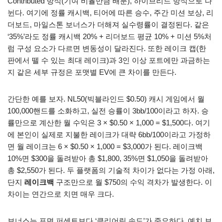
Contributed 방식(기여 비율만큼 배분), 하이브리드 방식으로 나
뉜다. 여기에 정률 캐시백, 티어에 따른 승수, 주간 미션 보상, 리
더보드, 마일스톤 보너스가 더해져 실수령률이 결정된다. 같은
‘35%’라도 정률 캐시백 20% + 리더보드 평균 10% + 미션 5%처
럼 구성 요소가 다르면 변동성이 달라진다. 또한 레이크 캡(한
판에서 뗄 수 있는 최대 레이크)과 3인 이상 포트에만 과금하는
지 같은 세부 규정은 포맷별 EV에 큰 차이를 만든다.
간단한 예를 보자. NL50(빅블라인드 $0.50) 캐시 게임에서 월
100,000핸드를 소화하고, 실전 승률이 3bb/100이라고 하자. 승
률만으로 계산한 월 수익은 3 × $0.50 × 1,000 = $1,500다. 여기
에 본인이 실제로 지불한 레이크가 대략 6bb/100이라고 가정하
면 월 레이크는 6 × $0.50 × 1,000 = $3,000가 된다. 레이크백
10%면 $300을 돌려받아 총 $1,800, 35%면 $1,050을 돌려받아
총 $2,550가 된다. 두 플랫폼의 기술적 차이가 없다는 가정 아래,
단지
레이크백
구조만으로 월 $750의 수익 격차가 발생한다. 이
차이는 연간으로 치면 매우 크다.
보너스는 표면 퍼센트보다 ‘클리어링 속도’가 중요하다. 예치 보