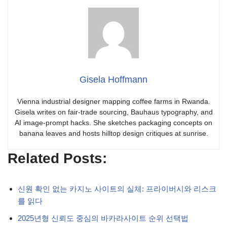
Gisela Hoffmann
Vienna industrial designer mapping coffee farms in Rwanda.
Gisela writes on fair-trade sourcing, Bauhaus typography, and
AI image-prompt hacks. She sketches packaging concepts on
banana leaves and hosts hilltop design critiques at sunrise.
Related Posts:
신원 확인 없는 카지노 사이트의 실체: 프라이버시와 리스크
를 읽다
2025년형 신뢰도 중심의 바카라사이트 순위 선택법