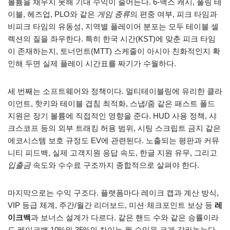
볼륨을 채우지 못해 기대 수익이 줄어든다. 6-맥스 캐시, 풀링 테
이블, 헤즈업, PLO와 같은
게임 종류
의 편중 여부, 피크 타임과
비피크 타임의 유동성, 지역별 플레이어 분포는 모두 테이블 셀
렉션의 질을 좌우한다. 특히 한국 시간(KST)에 맞춘 피크 타임
이 존재하는지, 토너먼트(MTT) 스케줄이 아시아 친화적인지 확
인해 두면 실제 플레이 시간표를 짜기가 수월하다.
세 번째는 소프트웨어와 정책이다. 멀티테이블링에 유리한 클라
이언트, 핫키와 테이블 겹침 최적화, 스냅/줌 같은 패스트 폴드
지원은 장기 볼륨에 직접적인 영향을 준다. HUD 사용 정책, 샤
크스코프 등의 외부 트래킹 허용 범위, 시팅 스크립트 금지 같은
에코시스템 보호 규정도 EV에 관련된다. 노출되는 평판과 커뮤
니티 피드백, 실제 고객지원 응답 속도, 한글 지원 유무, 그리고
입출금
속도와 수수료 구조까지 종합적으로 살펴야 한다.
마지막으로는 수익 구조다. 플랫폼마다 레이크 캡과 계산 방식,
VIP 등급 체계, 주간/월간 리더보드, 미션·체크포인트 보상 등
레
이크백
과 보너스 설계가 다르다. 같은 핸드 수와 같은 승률이라
도 레이크백 10%와 35%의 차이는 월 수익을 크게 갈라놓는다.