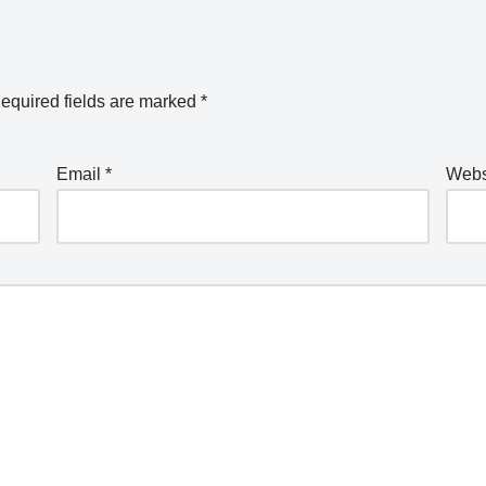
equired fields are marked
*
Email
*
Webs