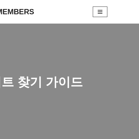
 MEMBERS
이트 찾기 가이드