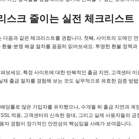
 리스크 줄이는 실전 체크리스트
음과 같은 체크리스트를 권합니다. 첫째, 사이트의 도메인 연혁
 환불·분쟁 해결 절차를 꼼꼼히 읽어보세요. 투명한 환불 정책과
펴보세요. 특정 사이트에 대한 반복적인 출금 지연, 고객센터 미
 실제 출금 절차를 경험해 보는 것도 실무적으로 유효한 검증 방
 배당률로 많은 가입자를 유치했으나, 수개월 뒤 출금 지연과 계
SSL 적용, 고객센터의 신속한 응대, 그리고 실제 사용자들의 긍
사용자 경험이 장기적인 안전성의 핵심임을 사례가 보여줍니다.