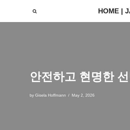
HOME | 
Skip
to
content
안전하고 현명한 선
by
Gisela Hoffmann
May 2, 2026