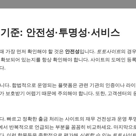
기준: 안전성·투명성·서비스
때 가장 먼저 확인해야 할 것은
안전성
입니다.
토토사이트
의 경우
확보되어 있는지를 항상 확인해야 합니다. 사이트의 도메인 등록 
다.
니다. 합법적으로 운영되는 플랫폼은 관련 기관의 인증이나 라이
가 보호받기 어렵기 때문에 주의해야 합니다. 또한, 고객센터의 
. 빠르고 정확한 출금 처리는 사이트의 재무 건전성과 운영 투명
후기에서 반복적으로 언급되는 부분을 꼼꼼히 비교하세요. 마지막으
다. 이런 항목들을 종합적으로 평가해
신뢰할 수 있는 토토사이