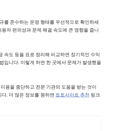
 법규를 준수하는 운영 형태를 우선적으로 확인하세
사용자 편의성과 문제 해결 속도에 큰 영향을 줍니
 출금 속도 등을 표로 정리해 비교하면 장기적인 수익
방법입니다. 이렇게 하면 한 곳에서 문제가 발생했을
시 이용을 중단하고 전문 기관의 도움을 받는 것이
다. 더 많은 정보를 원하면
토토사이트 추천
링크