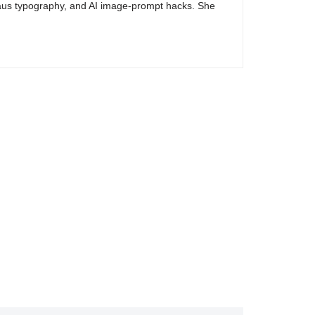
haus typography, and AI image-prompt hacks. She