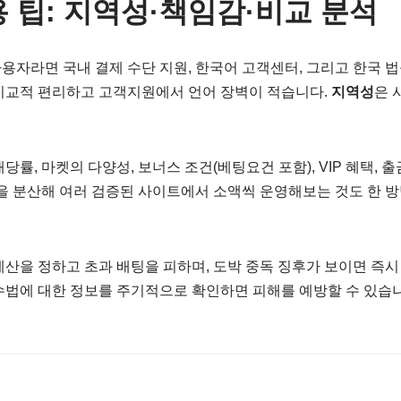
용 팁: 지역성·책임감·비교 분석
사용자라면 국내 결제 수단 지원, 한국어 고객센터, 그리고 한국
 비교적 편리하고 고객지원에서 언어 장벽이 적습니다.
지역성
은 
당률, 마켓의 다양성, 보너스 조건(베팅요건 포함), VIP 혜택,
금을 분산해 여러 검증된 사이트에서 소액씩 운영해보는 것도 한 
예산을 정하고 초과 배팅을 피하며, 도박 중독 징후가 보이면 즉
수법에 대한 정보를 주기적으로 확인하면 피해를 예방할 수 있습니