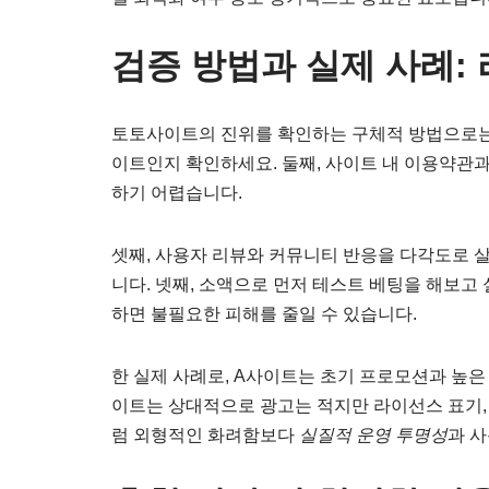
검증 방법과 실제 사례:
토토사이트의 진위를 확인하는 구체적 방법으로는 다
이트인지 확인하세요. 둘째, 사이트 내 이용약관과
하기 어렵습니다.
셋째, 사용자 리뷰와 커뮤니티 반응을 다각도로 살
니다. 넷째, 소액으로 먼저 테스트 베팅을 해보고
하면 불필요한 피해를 줄일 수 있습니다.
한 실제 사례로, A사이트는 초기 프로모션과 높은
이트는 상대적으로 광고는 적지만 라이선스 표기, 
럼 외형적인 화려함보다
실질적 운영 투명성
과 