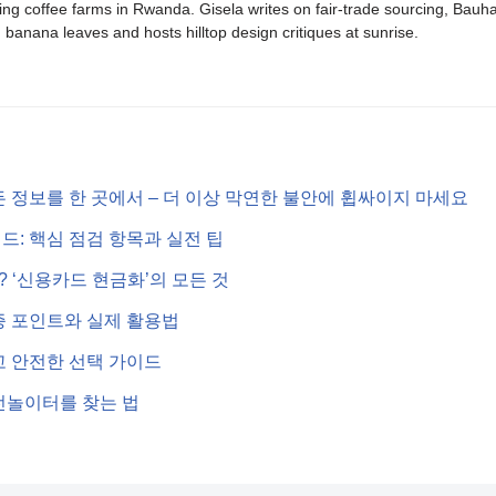
ing coffee farms in Rwanda. Gisela writes on fair-trade sourcing, Bau
banana leaves and hosts hilltop design critiques at sunrise.
 정보를 한 곳에서 – 더 이상 막연한 불안에 휩싸이지 마세요
드: 핵심 점검 항목과 실전 팁
 ‘신용카드 현금화’의 모든 것
증 포인트와 실제 활용법
고 안전한 선택 가이드
전놀이터를 찾는 법