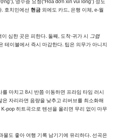
 영수증 요청(“Hóa đơn xin vui lòng”) 정도
다. 호치민에선
현금
외에도 카드, 은행 이체, e-월
 심한 곳은 피한다. 둘째, 도착·귀가 시
그랩
산은 테이블에서 즉시 마감한다. 팁은 의무가 아니지
사를 마치고 8시 반쯤 이동하면 프라임 타임 러시
가 많은 자리라면 음량을 낮추고 리버브를 최소화해
 K-pop 히트곡으로 텐션을 올리면 무리 없이 마무
과물도 좋아 여행 기록 남기기에 유리하다. 선곡은