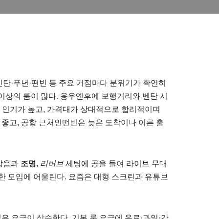
), 빈탄·푸년·떤빈 등 주요 거점마다 분위기가 확연히
 이상의 룸이 많다. 응우옌후에 보행거리와 벤탄 시
게 인기가 높고, 가격대가 상대적으로 합리적이며
 좋고, 공항 근처인떤빈은 늦은 도착이나 이른 출
 방음과
조명
,
리버브
세팅에 공을 들여 라이브 무대
한 모임에 어울린다. 요즘은 대형 스크린과 유튜브
은 요금이 상승한다. 기본 룸 요금에 음료·과일·간