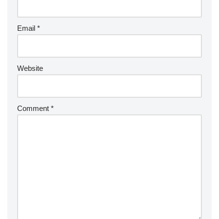
Email
*
Website
Comment
*