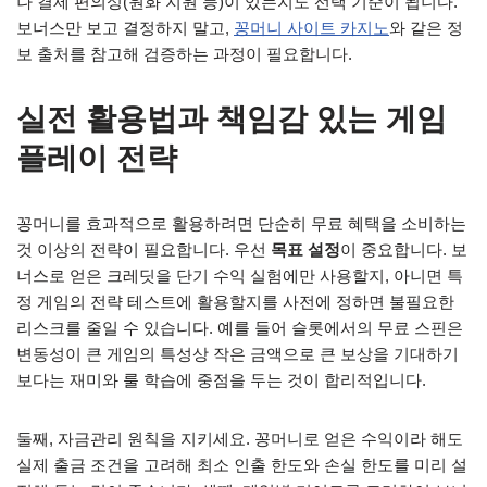
나 결제 편의성(원화 지원 등)이 있는지도 선택 기준이 됩니다.
보너스만 보고 결정하지 말고,
꽁머니 사이트 카지노
와 같은 정
보 출처를 참고해 검증하는 과정이 필요합니다.
실전 활용법과 책임감 있는 게임
플레이 전략
꽁머니를 효과적으로 활용하려면 단순히 무료 혜택을 소비하는
것 이상의 전략이 필요합니다. 우선
목표 설정
이 중요합니다. 보
너스로 얻은 크레딧을 단기 수익 실험에만 사용할지, 아니면 특
정 게임의 전략 테스트에 활용할지를 사전에 정하면 불필요한
리스크를 줄일 수 있습니다. 예를 들어 슬롯에서의 무료 스핀은
변동성이 큰 게임의 특성상 작은 금액으로 큰 보상을 기대하기
보다는 재미와 룰 학습에 중점을 두는 것이 합리적입니다.
둘째, 자금관리 원칙을 지키세요. 꽁머니로 얻은 수익이라 해도
실제 출금 조건을 고려해 최소 인출 한도와 손실 한도를 미리 설