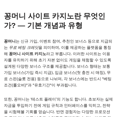
꽁머니 사이트 카지노란 무엇인
가? — 기본 개념과 유형
꽁머니
는 신규 가입, 이벤트 참여, 추천인 보너스 등으로 지급되
는
무료 베팅 크레딧
을 의미하며, 이를 제공하는 플랫폼을 통칭
해
꽁머니 사이트 카지노
라고 부릅니다. 이러한 사이트는 이용
자를 유치하기 위해 초기 자본 없이도 게임을 체험할 수 있도록
설계된 다양한 보너스 구조를 제공합니다. 보너스 형태는 보통
가입 보너스(가입 즉시 지급), 입금 보너스(첫 충전 시 매칭), 무
료 스핀(슬롯 전용) 등으로 나뉘며, 각 보너스에는 반드시 *베팅
조건(롤오버)*과 *유효기간*이 부과됩니다.
또한, 꽁머니는 ‘테스트 플레이’의 기능도 합니다. 초보자는 실제
자금을 투입하기 전에 게임 규칙과 인터페이스를 익히고, 전략
을 시험해볼 기회를 얻습니다. 반면 경험자는 다양한 프로모션