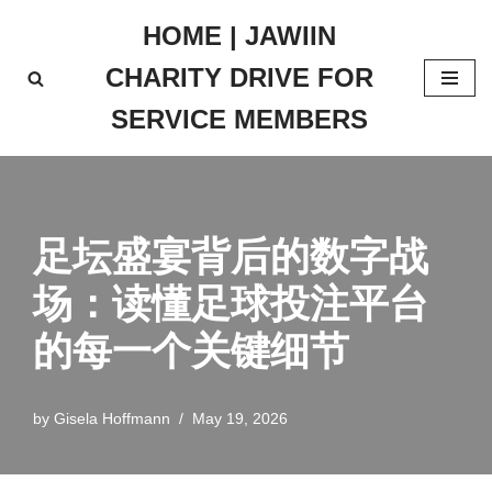
HOME | JAWIIN
Skip
CHARITY DRIVE FOR
to
content
SERVICE MEMBERS
足坛盛宴背后的数字战
场：读懂足球投注平台
的每一个关键细节
by
Gisela Hoffmann
May 19, 2026