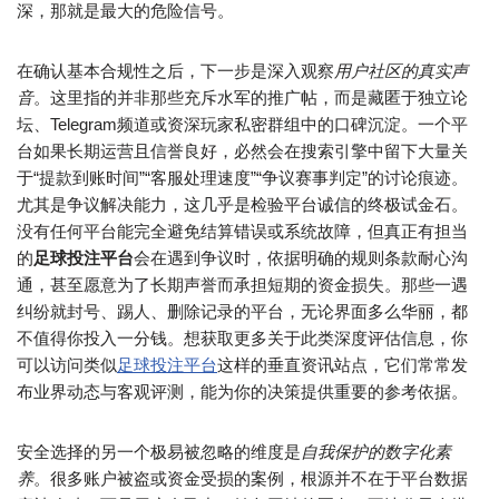
深，那就是最大的危险信号。
在确认基本合规性之后，下一步是深入观察
用户社区的真实声
音
。这里指的并非那些充斥水军的推广帖，而是藏匿于独立论
坛、Telegram频道或资深玩家私密群组中的口碑沉淀。一个平
台如果长期运营且信誉良好，必然会在搜索引擎中留下大量关
于“提款到账时间”“客服处理速度”“争议赛事判定”的讨论痕迹。
尤其是争议解决能力，这几乎是检验平台诚信的终极试金石。
没有任何平台能完全避免结算错误或系统故障，但真正有担当
的
足球投注平台
会在遇到争议时，依据明确的规则条款耐心沟
通，甚至愿意为了长期声誉而承担短期的资金损失。那些一遇
纠纷就封号、踢人、删除记录的平台，无论界面多么华丽，都
不值得你投入一分钱。想获取更多关于此类深度评估信息，你
可以访问类似
足球投注平台
这样的垂直资讯站点，它们常常发
布业界动态与客观评测，能为你的决策提供重要的参考依据。
安全选择的另一个极易被忽略的维度是
自我保护的数字化素
养
。很多账户被盗或资金受损的案例，根源并不在于平台数据