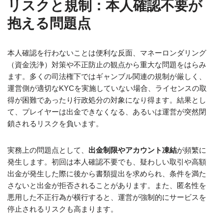
リスクと規制：本人確認不要が
抱える問題点
本人確認を行わないことは便利な反面、マネーロンダリング
（資金洗浄）対策や不正防止の観点から重大な問題をはらみ
ます。多くの司法権下ではギャンブル関連の規制が厳しく、
運営側が適切なKYCを実施していない場合、ライセンスの取
得が困難であったり行政処分の対象になり得ます。結果とし
て、プレイヤーは出金できなくなる、あるいは運営が突然閉
鎖されるリスクを負います。
実務上の問題点として、
出金制限やアカウント凍結
が頻繁に
発生します。初回は本人確認不要でも、疑わしい取引や高額
出金が発生した際に後から書類提出を求められ、条件を満た
さないと出金が拒否されることがあります。また、匿名性を
悪用した不正行為が横行すると、運営が強制的にサービスを
停止されるリスクも高まります。