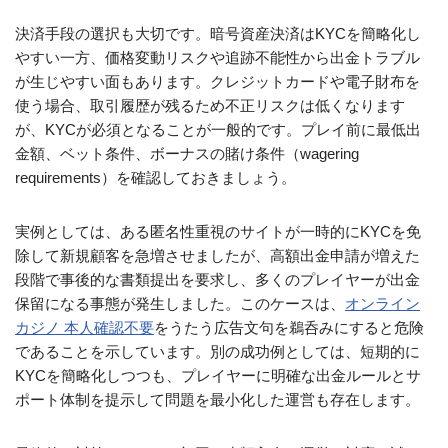
決済手段の選択も大切です。暗号資産決済はKYCを簡略化し
やすい一方、価格変動リスクや追跡不能性から出金トラブル
が生じやすい面もあります。クレジットカードや電子財布を
使う場合、取引履歴が残るため不正リスクは低くなります
が、KYCが必須となることが一般的です。プレイ前に最低出
金額、ベット条件、ボーナスの賭け条件（wagering
requirements）を確認しておきましょう。
実例としては、ある匿名性重視のサイトが一時的にKYCを免
除して新規顧客を急増させましたが、高額出金申請が増えた
段階で事後的な書類提出を要求し、多くのプレイヤーが出金
保留になる事態が発生しました。このケースは、
オンライン
カジノ 本人確認不要
をうたう広告文句を鵜呑みにすると危険
であることを示しています。別の成功例としては、短期的に
KYCを簡略化しつつも、プレイヤーに明確な出金ルールとサ
ポート体制を提示して問題を最小化した運営も存在します。