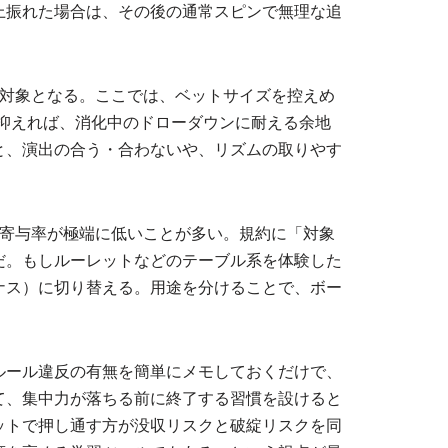
上振れた場合は、その後の通常スピンで無理な追
トが対象となる。ここでは、ベットサイズを控えめ
円に抑えれば、消化中のドローダウンに耐える余地
と、演出の合う・合わないや、リズムの取りやす
寄与率が極端に低いことが多い。規約に「対象
だ。もしルーレットなどのテーブル系を体験した
ナス）に切り替える。用途を分けることで、ボー
ルール違反の有無を簡単にメモしておくだけで、
て、集中力が落ちる前に終了する習慣を設けると
ットで押し通す方が没収リスクと破綻リスクを同