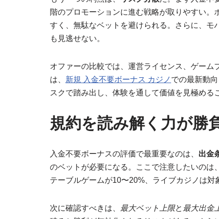
階のプロモーションに進む戦略が取りやすい。
すく、無駄なベットを避けられる。さらに、モ
も見逃せない。
オファーの比較では、運営ライセンス、ゲーム
は、
新規 入金不要ボーナス カジノ
での最新動向
スクで踏み出し、体験を通して価値を見極める
規約を読み解く力が勝
入金不要ボーナスの評価で最重要なのは、
出金
のベットが必要になる。ここで注意したいのは、
テーブルゲームが10〜20%、ライブカジノは
次に確認すべきは、
最大ベット上限
と
最大出金