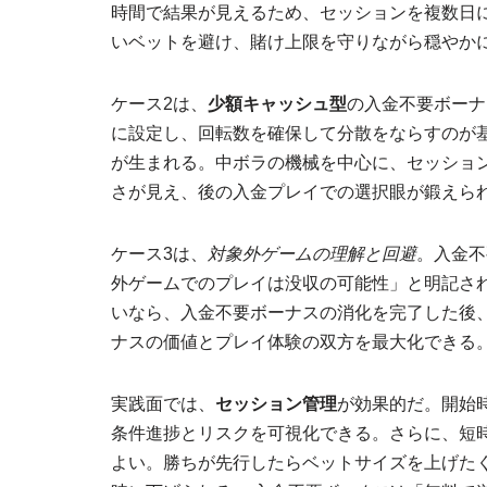
時間で結果が見えるため、セッションを複数日
いベットを避け、賭け上限を守りながら穏やか
ケース2は、
少額キャッシュ型
の入金不要ボーナ
に設定し、回転数を確保して分散をならすのが基本
が生まれる。中ボラの機械を中心に、セッショ
さが見え、後の入金プレイでの選択眼が鍛えら
ケース3は、
対象外ゲームの理解と回避
。入金不
外ゲームでのプレイは没収の可能性」と明記さ
いなら、入金不要ボーナスの消化を完了した後
ナスの価値とプレイ体験の双方を最大化できる
実践面では、
セッション管理
が効果的だ。開始
条件進捗とリスクを可視化できる。さらに、短
よい。勝ちが先行したらベットサイズを上げた