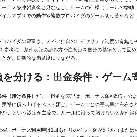
ボーナスを練習資金と見なせば、ゲームの仕様（リールの挙動、
バイルアプリでの動作や複数プロバイダのゲーム切り替えなど
プロバイダの豊富さ、
カジノ
独自のロイヤリティ制度の有無も
を参考に、条件表記の読み方や注意点を自分の基準として固め
ことが、長期的な満足度につながる。
負を分ける：出金条件・ゲーム
条件（賭け条件）
だ。一般的な表記は「ボーナス額×35倍」のよう
実際に積み上げるベット額は、ゲームごとの寄与率に左右され
対象外、という設定が主流で、ルールに沿って賭けないと条件消
上限
。ボーナス利用時は1回あたりのベット額が5ドル（または