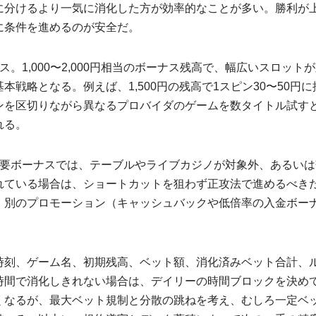
に分けるより一気に消化した方が効率的なことが多い。勝利が
に条件を進めるのが安全だ。
ス。1,000〜2,000円相当のボーナス残高で、幅広いスロッ
戦略となる。例えば、1,500円の残高で1スピン30〜50
ンを区切りながら異なるプロバイダのゲームを数タイトル試す
れる。
要ボーナスでは、テーブルやライブカジノが対象外、あるいは
れている場合は、ショートカットを狙わず正攻法で進めるべき
、別のプロモーション（キャッシュバックや低倍率の入金ボー
。
時刻、ゲーム名、初期残高、ベット額、消化済みベット合計、
時間で消化しきれない場合は、デイリーの時間ブロックを決め
くなるが、最大ベット規制と分散の跳ねを考え、むしろ一定ベ