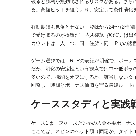
破ると勝利が無効化されるリスクがある。さら
る。高額ヒットを狙うより、安定して条件消化
有効期限も見落とせない。登録から24〜72時
で受け取るのが得策だ。
本人確認（KYC）
は出
カウントは一人一つ、同一住所・同一IPでの複
ゲーム選びでは、RTPの表記が明確で、ボーナ
だが、消化の安定性という観点では中〜低ボラ
多いので、機能をオフにするか、該当しないタ
回避し、時間とボーナス価値を守る最短ルート
ケーススタディと実践
ケース1は、
フリースピン型
の入金不要ボーナス
ここでは、スピンのベット額（固定か、タイト