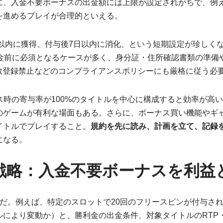
に、入金不要ボーナスの出金額には上限が設定されがちで、例
を進めるプレイが合理的といえる。
間以内に獲得、付与後7日以内に消化、という短期設定が珍しく
金前に必須となるケースが多く、身分証・住所確認書類の準備
数登録禁止などのコンプライアンスポリシーにも厳格に従う必
ス時の寄与率が100%のタイトルを中心に構成すると効率が高
のゲームが有利な場面もある。さらに、ボーナス買い機能やギ
イトルでプレイすること。
規約を先に読み、計画を立て、記録
になる。
戦略：入金不要ボーナスを利益
だ。例えば、特定のスロットで20回のフリースピンが付与さ
ルにより変動か）と、勝利金の出金条件、対象タイトルのRTP