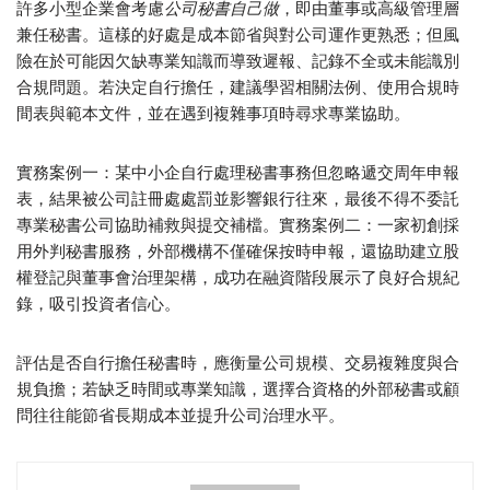
許多小型企業會考慮
公司秘書自己做
，即由董事或高級管理層
兼任秘書。這樣的好處是成本節省與對公司運作更熟悉；但風
險在於可能因欠缺專業知識而導致遲報、記錄不全或未能識別
合規問題。若決定自行擔任，建議學習相關法例、使用合規時
間表與範本文件，並在遇到複雜事項時尋求專業協助。
實務案例一：某中小企自行處理秘書事務但忽略遞交周年申報
表，結果被公司註冊處處罰並影響銀行往來，最後不得不委託
專業秘書公司協助補救與提交補檔。實務案例二：一家初創採
用外判秘書服務，外部機構不僅確保按時申報，還協助建立股
權登記與董事會治理架構，成功在融資階段展示了良好合規紀
錄，吸引投資者信心。
評估是否自行擔任秘書時，應衡量公司規模、交易複雜度與合
規負擔；若缺乏時間或專業知識，選擇合資格的外部秘書或顧
問往往能節省長期成本並提升公司治理水平。