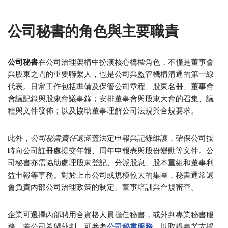
公司秘書的角色與主要職責
公司秘書
在公司治理架構中扮演核心橋樑角色，不僅是董事會
與股東之間的重要聯繫人，也是公司與監管機構溝通的第一線
代表。日常工作包括準備及保管公司章程、股東名冊、董事會
會議記錄與股東會議事錄；安排董事會與股東大會的召集、議
程與文件發佈；以及協助董事理解公司法規與合規要求。
此外，
公司秘書責任
還涵蓋法定申報與記錄維護，確保公司按
時向公司註冊處提交年報、周年申報表與股份變動等文件。公
司秘書亦需協助處理股東登記、分派股息、股本重組和董事利
益申報等事務。對於上市公司或規模較大的集團，秘書通常還
會負責內部公司治理政策的制定、董事培訓與合規審查。
企業可選擇內部聘用合資格人員擔任秘書，或外判專業秘書服
務。若公司希望外判，可參考
公司秘書服務
，以取得專業支援