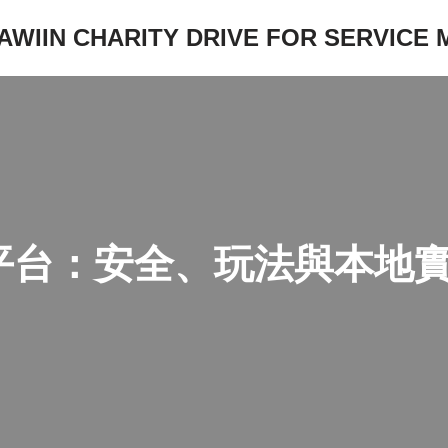
JAWIIN CHARITY DRIVE FOR SERVICE
平台：安全、玩法與本地