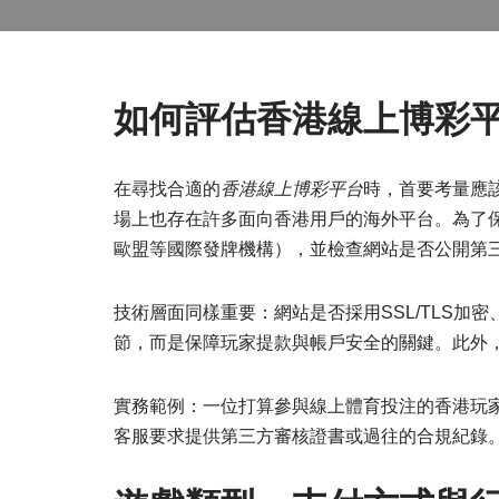
如何評估香港線上博彩
在尋找合適的
香港線上博彩平台
時，首要考量應
場上也存在許多面向香港用戶的海外平台。為了
歐盟等國際發牌機構），並檢查網站是否公開第三方
技術層面同樣重要：網站是否採用SSL/TLS加
節，而是保障玩家提款與帳戶安全的關鍵。此外
實務範例：一位打算參與線上體育投注的香港玩
客服要求提供第三方審核證書或過往的合規紀錄。