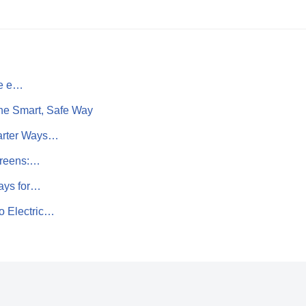
le e…
he Smart, Safe Way
arter Ways…
creens:…
lays for…
o Electric…