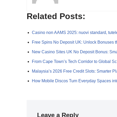
Related Posts:
Casino non AAMS 2025: nuovi standard, tute
Free Spins No Deposit UK: Unlock Bonuses t
New Casino Sites UK No Deposit Bonus: Sm
From Cape Town’s Tech Corridor to Global S
Malaysia’s 2026 Free Credit Slots: Smarter P
How Mobile Discos Turn Everyday Spaces int
Leave a Reply