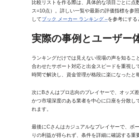
比較リストを作る際は、具体的な項目ごとに点数化
ス=10点）。詳しい一覧や最新の評価指標を参
して
ブック メーカー ランキング –
を参考にする
実際の事例とユーザー
ランキングだけでは見えない現場の声を知るこ
合わせたサポート対応と出金スピードを重視して
時間で解決し、資金管理が格段に楽になったと
次にBさんはプロ志向のプレイヤーで、オッズ
かつ市場深度のある業者を中心に口座を分散し
れます。
最後にCさんはカジュアルなプレイヤーで、ボ
りの利益が得られず、条件を詳細に確認する重