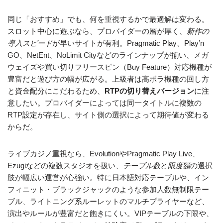
同じ「おすすめ」でも、何を重視するかで最適解は変わる。
スロット中心に遊ぶなら、プロバイダーの層が厚く、
新作の
導入スピード
が早いサイトが有利。Pragmatic Play、Play’n
GO、NetEnt、NoLimit Cityなどのラインナップが揃い、メガ
ウェイズや買い切りフリースピン（Buy Feature）対応機種が
豊富だと遊び方の幅が広がる。上級者は高ボラ機種の回し方
と資金配分にこだわるため、
RTPの切り替えバージョン
に注
意したい。プロバイダーによっては同一タイトルに複数の
RTP設定が存在し、サイト側の選択によって期待値が変わる
からだ。
ライブカジノ重視なら、EvolutionやPragmatic Play Live、
Ezugiなどの複数スタジオを扱い、
テーブル数
と
限度額
の選択
肢が幅広い運営が心強い。特に日本語対応テーブルや、イン
フィニット・ブラックジャックのような参加人数無制限テー
ブル、ライトニング系ルーレットのマルチプライヤーなど、
演出やルールが豊富だと飽きにくい。VIPテーブルの下限や、