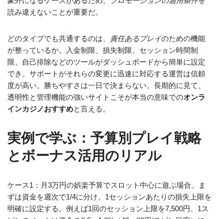
象外になるケースがあるため、
プロモーションの適用条件
を
読み違えないことが重要だ。
どのタイプでも共通するのは、
責任あるプレイ
のための機能
が整っているか。入金制限、損失制限、セッション時間制
限、自己排除などのツールがダッシュボードから簡単に設定
でき、サポートがそれらの変更に迅速に対応する運営は信頼
度が高い。勝ちやすさは一日で決まらない。長期的に見て、
透明性と管理機能の強いサイトこそが本当の意味での
オンラ
インカジノおすすめ
と言える。
実例で学ぶ：予算別プレイ戦略
とボーナス活用のリアル
ケース1：月3万円の娯楽予算でスロット中心に遊ぶ場合。ま
ずは資金を週次で1/4に分け、1セッションあたりの損失上限を
明確に設定する。例えば1回のセッション上限を7,500円、1ス