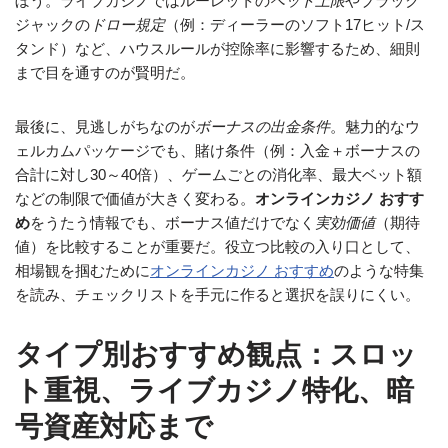
ぼう。ライブカジノではルーレットの
ベット上限
やブラック
ジャックの
ドロー規定
（例：ディーラーのソフト17ヒット/ス
タンド）など、ハウスルールが控除率に影響するため、細則
まで目を通すのが賢明だ。
最後に、見逃しがちなのが
ボーナスの出金条件
。魅力的なウ
ェルカムパッケージでも、賭け条件（例：入金＋ボーナスの
合計に対し30～40倍）、ゲームごとの消化率、最大ベット額
などの制限で価値が大きく変わる。
オンラインカジノ おすす
め
をうたう情報でも、ボーナス値だけでなく
実効価値
（期待
値）を比較することが重要だ。役立つ比較の入り口として、
相場観を掴むために
オンラインカジノ おすすめ
のような特集
を読み、チェックリストを手元に作ると選択を誤りにくい。
タイプ別おすすめ観点：スロッ
ト重視、ライブカジノ特化、暗
号資産対応まで