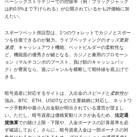
ベーシックストラテジーでの控除率（例：ブラックジャック
は約0.5%まで下げられる）が公開されているかも評価軸に加
えたい。
スポーツベット併設型は、1つのウォレットでカジノとスポー
ツを往復できるのが魅力。ライブベッティングの
オッズ更新
速度
、キャッシュアウト機能、ベットビルダーの柔軟性な
ど、機能面の優秀さが鍵となる。カジノと兼用のプロモーシ
ョン（マルチコンボのブースト、負け額のキャッシュバッ
ク）が豊富なら、遊ぶジャンルを横断して期待値を底上げで
きる。
暗号資産に対応するサイトは、入出金の
スピード
と
柔軟性
が
強み。BTC、ETH、USDTなどの主要銘柄に対応し、ネットワ
ーク手数料や最小入出金額が明示されている運営が望まし
い。ただし、暗号資産は価格変動リスクがあるため、
法定通
貨換算
での賭け上限・下限や、入金ボーナスの計算基準を必
ず確認しておく。さらに、暗号資産入金は一部ボーナスの対