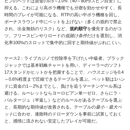
ピンのベットは資金の
0.5～1.0%
（40～80円/スピン目安）に
抑える。これにより高ボラ機種でも
分散
を効かせやすく、長
時間のプレイが可能になる。RTPの高い中ボラ機種を回し、
ボーナスラウンド中にベットを上げない（多くの規約で禁止
され、出金無効のリスク）など、
規約順守
を優先するのがコ
ツ。フリースピンやリロードの
低賭け条件
だけを選別し、消
化率100%のスロットで集中的に回すと期待値がぶれにくい。
ケース2：ライブカジノで控除率を下げたい中級者。ブラック
ジャックでは基本戦略チャートを用い、ディーラーのソフト
17スタンドかヒットかを把握することで、
ハウスエッジ
を0.4
～0.6%程度まで圧縮できるテーブルを選ぶ。ベット額は1ハン
ドに資金の1～2%までとし、負けを追うマーチンゲール系は
避ける。ルーレットならヨーロピアン単一ゼロ、さらにラ・
パルタージュ（半返し）などのルールがあるテーブルを選ぶ
と、長期的な期待値が改善される。テーブルの
最小・最大ベ
ット
に合わせ、連敗時のドローダウンを事前に試算しておく
と、感情に流されない安定したプレイが可能だ。