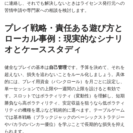
に連絡し、それでも解決しないときはライセンス発行元への
苦情申請や専門家への相談を検討します。
プレイ戦略・責任ある遊び方と
ローカル事例：現実的なシナリ
オとケーススタディ
健全なプレイの基本は
自己管理
です。予算を決めて、それを
超えない、損失を追わないことをルール化しましょう。具体
的には、プレイ用資金（バンクロール）を月ごとに設定し、
単一セッションでの上限や一週間の上限を設けると有効で
す。スロットではボラティリティ（変動性）を理解し、短期
勝負なら高ボラティリティ、安定収益を狙うなら低ボラティ
リティの機種を選ぶなど戦術的に選べます。テーブルゲーム
では基本戦略（ブラックジャックのベーシックストラテジー
やバカラのバンカー優位）を学ぶことで長期的な損失を抑え
られます。