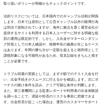
取り扱いポリシーが明確かもチェックポイントです。
法的リスクについては、日本国内でのギャンブル法制が関係
します。日本では原則として公営ギャンブル以外の賭博行為
は刑法で規制されていますが、海外に拠点を置く運営会社が
提供するサイトを利用する日本人ユーザーに対する明確な処
罰の運用は限定的です。しかし、入出金やマネーロンダリン
グ対策としての本人確認や、税務申告の義務が生じるケース
はあります。年間の勝ち分が一定額を超えると雑所得として
課税対象になる可能性があるため、収支記録をきちんと残す
ことが必要です。
トラブル回避の実践としては、まず小額でのテスト入金を行
い、出金手続きがスムーズに行えるかを確認します。次にボ
ーナスの賭け条件を読み、クリア可能な条件か判断します。
また、第三者機関による監査レポートや利用者の出金体験談
を調べることで、遅延や拒否のリスクを事前に把握できま
す。出金拒否が起こった場合は、運営のカスタマーサポート