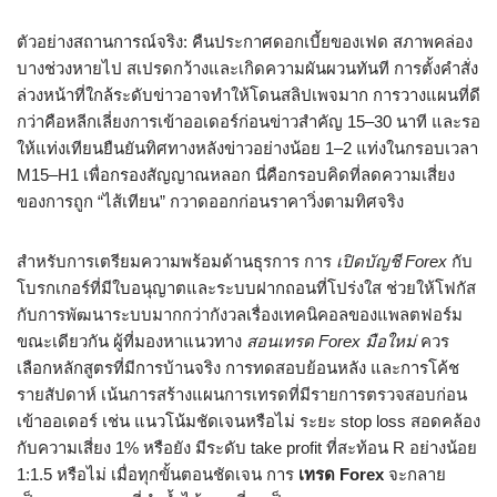
ตัวอย่างสถานการณ์จริง: คืนประกาศดอกเบี้ยของเฟด สภาพคล่อง
บางช่วงหายไป สเปรดกว้างและเกิดความผันผวนทันที การตั้งคำสั่ง
ล่วงหน้าที่ใกล้ระดับข่าวอาจทำให้โดนสลิปเพจมาก การวางแผนที่ดี
กว่าคือหลีกเลี่ยงการเข้าออเดอร์ก่อนข่าวสำคัญ 15–30 นาที และรอ
ให้แท่งเทียนยืนยันทิศทางหลังข่าวอย่างน้อย 1–2 แท่งในกรอบเวลา
M15–H1 เพื่อกรองสัญญาณหลอก นี่คือกรอบคิดที่ลดความเสี่ยง
ของการถูก “ไส้เทียน” กวาดออกก่อนราคาวิ่งตามทิศจริง
สำหรับการเตรียมความพร้อมด้านธุรการ การ
เปิดบัญชี Forex
กับ
โบรกเกอร์ที่มีใบอนุญาตและระบบฝากถอนที่โปร่งใส ช่วยให้โฟกัส
กับการพัฒนาระบบมากกว่ากังวลเรื่องเทคนิคอลของแพลตฟอร์ม
ขณะเดียวกัน ผู้ที่มองหาแนวทาง
สอนเทรด Forex มือใหม่
ควร
เลือกหลักสูตรที่มีการบ้านจริง การทดสอบย้อนหลัง และการโค้ช
รายสัปดาห์ เน้นการสร้างแผนการเทรดที่มีรายการตรวจสอบก่อน
เข้าออเดอร์ เช่น แนวโน้มชัดเจนหรือไม่ ระยะ stop loss สอดคล้อง
กับความเสี่ยง 1% หรือยัง มีระดับ take profit ที่สะท้อน R อย่างน้อย
1:1.5 หรือไม่ เมื่อทุกขั้นตอนชัดเจน การ
เทรด Forex
จะกลาย