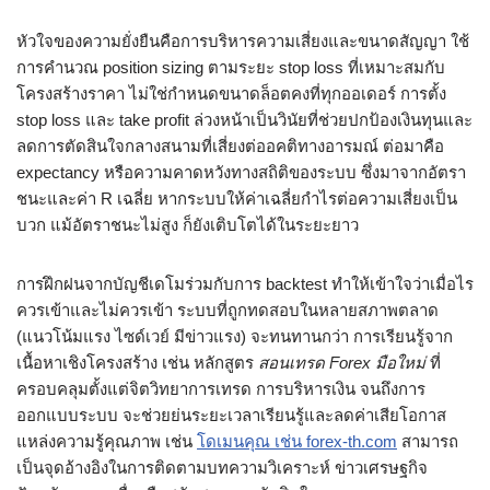
หัวใจของความยั่งยืนคือการบริหารความเสี่ยงและขนาดสัญญา ใช้
การคำนวณ position sizing ตามระยะ stop loss ที่เหมาะสมกับ
โครงสร้างราคา ไม่ใช่กำหนดขนาดล็อตคงที่ทุกออเดอร์ การตั้ง
stop loss และ take profit ล่วงหน้าเป็นวินัยที่ช่วยปกป้องเงินทุนและ
ลดการตัดสินใจกลางสนามที่เสี่ยงต่ออคติทางอารมณ์ ต่อมาคือ
expectancy หรือความคาดหวังทางสถิติของระบบ ซึ่งมาจากอัตรา
ชนะและค่า R เฉลี่ย หากระบบให้ค่าเฉลี่ยกำไรต่อความเสี่ยงเป็น
บวก แม้อัตราชนะไม่สูง ก็ยังเติบโตได้ในระยะยาว
การฝึกฝนจากบัญชีเดโมร่วมกับการ backtest ทำให้เข้าใจว่าเมื่อไร
ควรเข้าและไม่ควรเข้า ระบบที่ถูกทดสอบในหลายสภาพตลาด
(แนวโน้มแรง ไซด์เวย์ มีข่าวแรง) จะทนทานกว่า การเรียนรู้จาก
เนื้อหาเชิงโครงสร้าง เช่น หลักสูตร
สอนเทรด Forex มือใหม่
ที่
ครอบคลุมตั้งแต่จิตวิทยาการเทรด การบริหารเงิน จนถึงการ
ออกแบบระบบ จะช่วยย่นระยะเวลาเรียนรู้และลดค่าเสียโอกาส
แหล่งความรู้คุณภาพ เช่น
โดเมนคุณ เช่น forex-th.com
สามารถ
เป็นจุดอ้างอิงในการติดตามบทความวิเคราะห์ ข่าวเศรษฐกิจ