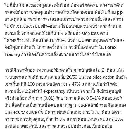
ไม่กี่ชิ้น ใช้เลเวอเรจสูงและเพิ่มล็อตเมื่อพอร์ตติดลบ หวัง “เอาคืน”
ผลลัพธ์คือการขาดทุนอย่างรวดเร็วแม้ตลาดขยับเพียงไม่กี่สิบ pip
สาเหตุหลักมาจากการละเลยแผนการบริหารความเสี่ยงและความ
ไม่ชัดเจนของระบบเข้า–ออก เมื่อย้อนทบทวน พบว่าหากกำหนด
ความเสี่ยงต่อออเดอร์ไม่เกิน 1% พร้อมตั้ง stop loss ตาม
โครงสร้างแท่งเทียนใกล้แนวรับ–แนวต้าน ผลขาดทุนจะจำกัดและ
ยังมีทุนพอสำหรับโอกาสครั้งต่อไป กรณีนี้สะท้อนว่าใน
Forex
Trading
การป้องกันความเสี่ยงมาก่อนการไล่ล่ากำไรเสมอ
กรณีศึกษาที่สอง: เทรดเดอร์อีกคนเริ่มจากบัญชีเดโม 2 เดือน เน้น
ระบบตามเทรนด์ด้วยเส้นค่าเฉลี่ย 20/50 และรอ price action ยืนยัน
เขาเก็บสถิติ 100 เทรด พบอัตราชนะ 47% แต่ค่าเฉลี่ยกำไรต่อ
ความเสี่ยง 1:2 ทำให้ expectancy เป็นบวก จากนั้นจึงย้ายสู่บัญชี
จริงด้วยล็อตเล็กมาก (0.01) รักษาความเสี่ยง 0.5–1% ต่อออเดอร์
เพิ่มล็อตก็ต่อเมื่อส่วนเบี่ยงเบนมาตรฐานของผลลัพธ์รายเดือนลดลง
และ equity curve เริ่มมีความชันสม่ำเสมอ ภายใน 6 เดือน อัตรา
การดรอดาวน์สูงสุดอยู่ต่ำกว่า 8% แต่ผลตอบแทนสะสมแตะ 18%
สะท้อนผลของวินัยและการสเกลระบบอย่างค่อยเป็นค่อยไป