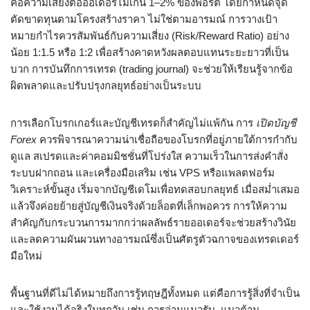
คือความเสี่ยงต่อออเดอร์ไม่เกิน 1–2% ของพอร์ต โดยกำหนดจุด
ตัดขาดทุนตามโครงสร้างราคา ไม่ใช่ตามอารมณ์ การวางเป้า
หมายกำไรควรสัมพันธ์กับความเสี่ยง (Risk/Reward Ratio) อย่าง
น้อย 1:1.5 หรือ 1:2 เพื่อสร้างคาดหวังผลตอบแทนระยะยาวที่เป็น
บวก การบันทึกการเทรด (trading journal) จะช่วยให้เรียนรู้จากข้อ
ผิดพลาดและปรับปรุงกลยุทธ์อย่างเป็นระบบ
การเลือกโบรกเกอร์และบัญชีเทรดก็สำคัญไม่แพ้กัน การ
เปิดบัญชี
Forex
ควรพิจารณาความน่าเชื่อถือของโบรกที่อยู่ภายใต้การกำกับ
ดูแล สเปรดและค่าคอมมิชชั่นที่โปร่งใส ความเร็วในการส่งคำสั่ง
ระบบฝากถอน และเครื่องมือเสริม เช่น VPS หรือแพลตฟอร์ม
วิเคราะห์ขั้นสูง เริ่มจากบัญชีเดโมเพื่อทดสอบกลยุทธ์ เมื่อสม่ำเสมอ
แล้วจึงค่อยย้ายสู่บัญชีเงินจริงด้วยล็อตที่เล็กพอควร การให้ความ
สำคัญกับกระบวนการมากกว่าผลลัพธ์รายออเดอร์จะช่วยสร้างวินัย
และลดความผันผวนทางอารมณ์ซึ่งเป็นศัตรูตัวฉกาจของเทรดเดอร์
มือใหม่
พื้นฐานที่ดีไม่ได้หมายถึงการรู้ทฤษฎีทั้งหมด แต่คือการรู้สิ่งที่จำเป็น
และใช้งานได้จริงในทุกวัน เช่น การอ่านแนวรับ–แนวต้าน