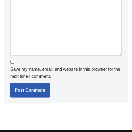
Save my name, email, and website in this browser for the
next time I comment.