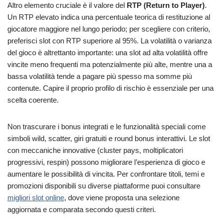
Altro elemento cruciale è il valore del
RTP (Return to Player)
.
Un RTP elevato indica una percentuale teorica di restituzione al
giocatore maggiore nel lungo periodo; per scegliere con criterio,
preferisci slot con RTP superiore al 95%. La volatilità o varianza
del gioco è altrettanto importante: una slot ad alta volatilità offre
vincite meno frequenti ma potenzialmente più alte, mentre una a
bassa volatilità tende a pagare più spesso ma somme più
contenute. Capire il proprio profilo di rischio è essenziale per una
scelta coerente.
Non trascurare i bonus integrati e le funzionalità speciali come
simboli wild, scatter, giri gratuiti e round bonus interattivi. Le slot
con meccaniche innovative (cluster pays, moltiplicatori
progressivi, respin) possono migliorare l’esperienza di gioco e
aumentare le possibilità di vincita. Per confrontare titoli, temi e
promozioni disponibili su diverse piattaforme puoi consultare
migliori slot online
, dove viene proposta una selezione
aggiornata e comparata secondo questi criteri.