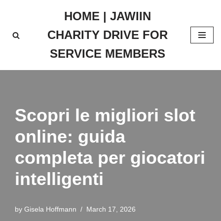
HOME | JAWIIN
Skip
CHARITY DRIVE FOR
to
content
SERVICE MEMBERS
Scopri le migliori slot
online: guida
completa per giocatori
intelligenti
by
Gisela Hoffmann
March 17, 2026