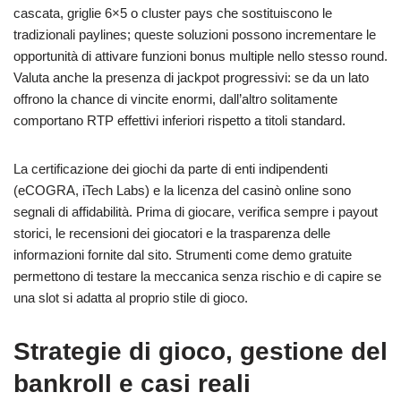
cascata, griglie 6×5 o cluster pays che sostituiscono le
tradizionali paylines; queste soluzioni possono incrementare le
opportunità di attivare funzioni bonus multiple nello stesso round.
Valuta anche la presenza di jackpot progressivi: se da un lato
offrono la chance di vincite enormi, dall’altro solitamente
comportano RTP effettivi inferiori rispetto a titoli standard.
La certificazione dei giochi da parte di enti indipendenti
(eCOGRA, iTech Labs) e la licenza del casinò online sono
segnali di affidabilità. Prima di giocare, verifica sempre i payout
storici, le recensioni dei giocatori e la trasparenza delle
informazioni fornite dal sito. Strumenti come demo gratuite
permettono di testare la meccanica senza rischio e di capire se
una slot si adatta al proprio stile di gioco.
Strategie di gioco, gestione del
bankroll e casi reali