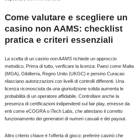
Come valutare e scegliere un
casino non AAMS: checklist
pratica e criteri essenziali
La scelta di un
casino non AAMS
richiede un approccio
metodico. Prima di tutto, verificare la licenza: Paesi come Malta
(MGA), Gibilterra, Regno Unito (UKGC) e persino Curacao
rilasciano autorizzazioni con livelli di controlli differenti. Una
licenza riconosciuta da una giurisdizione solida aumenta le
probabilità di un operatore affidabile. Controllare anche la
presenza di certificazioni indipendenti sul fair play, emesse da
enti come eCOGRA o iTech Labs, che attestano il corretto
funzionamento dei generatori di numeri casuali e dei payout.
Altro criterio chiave è l'offerta di gioco: preferire casinò che