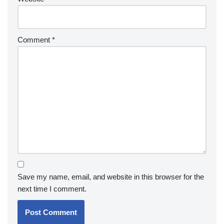
Comment
*
Save my name, email, and website in this browser for the
next time I comment.