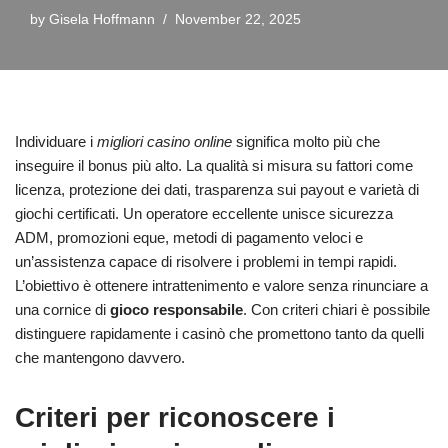
by
Gisela Hoffmann
November 22, 2025
Individuare i
migliori casino online
significa molto più che
inseguire il bonus più alto. La qualità si misura su fattori come
licenza, protezione dei dati, trasparenza sui payout e varietà di
giochi certificati. Un operatore eccellente unisce sicurezza
ADM, promozioni eque, metodi di pagamento veloci e
un’assistenza capace di risolvere i problemi in tempi rapidi.
L’obiettivo è ottenere intrattenimento e valore senza rinunciare a
una cornice di
gioco responsabile
. Con criteri chiari è possibile
distinguere rapidamente i casinò che promettono tanto da quelli
che mantengono davvero.
Criteri per riconoscere i