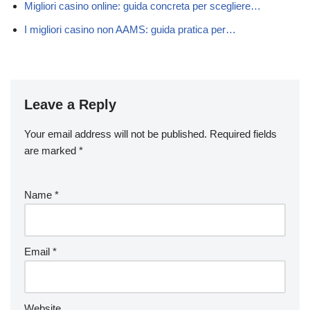
Migliori casino online: guida concreta per scegliere…
I migliori casino non AAMS: guida pratica per…
Leave a Reply
Your email address will not be published.
Required fields
are marked
*
Name
*
Email
*
Website