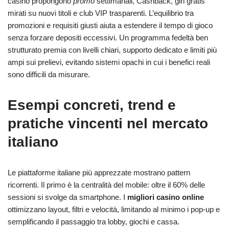
casinò propongono
promo
settimanali, Cashback, giri gratis
mirati su nuovi titoli e club VIP trasparenti. L’equilibrio tra
promozioni e requisiti giusti aiuta a estendere il tempo di gioco
senza forzare depositi eccessivi. Un programma fedeltà ben
strutturato premia con livelli chiari, supporto dedicato e limiti più
ampi sui prelievi, evitando sistemi opachi in cui i benefici reali
sono difficili da misurare.
Esempi concreti, trend e
pratiche vincenti nel mercato
italiano
Le piattaforme italiane più apprezzate mostrano pattern
ricorrenti. Il primo è la centralità del mobile: oltre il 60% delle
sessioni si svolge da smartphone. I
migliori casino online
ottimizzano layout, filtri e velocità, limitando al minimo i pop-up e
semplificando il passaggio tra lobby, giochi e cassa.