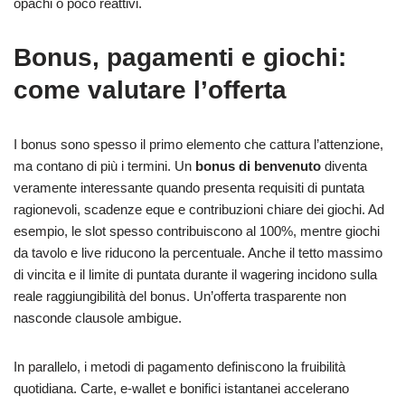
opachi o poco reattivi.
Bonus, pagamenti e giochi:
come valutare l’offerta
I bonus sono spesso il primo elemento che cattura l’attenzione,
ma contano di più i termini. Un
bonus di benvenuto
diventa
veramente interessante quando presenta requisiti di puntata
ragionevoli, scadenze eque e contribuzioni chiare dei giochi. Ad
esempio, le slot spesso contribuiscono al 100%, mentre giochi
da tavolo e live riducono la percentuale. Anche il tetto massimo
di vincita e il limite di puntata durante il wagering incidono sulla
reale raggiungibilità del bonus. Un’offerta trasparente non
nasconde clausole ambigue.
In parallelo, i metodi di pagamento definiscono la fruibilità
quotidiana. Carte, e-wallet e bonifici istantanei accelerano