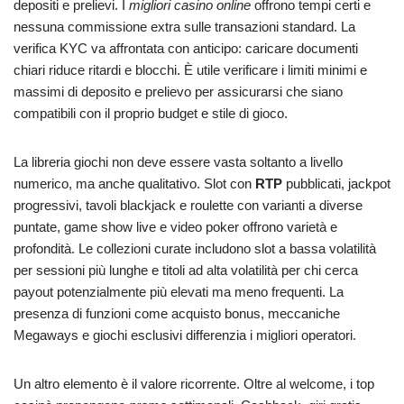
depositi e prelievi. I
migliori casino online
offrono tempi certi e
nessuna commissione extra sulle transazioni standard. La
verifica KYC va affrontata con anticipo: caricare documenti
chiari riduce ritardi e blocchi. È utile verificare i limiti minimi e
massimi di deposito e prelievo per assicurarsi che siano
compatibili con il proprio budget e stile di gioco.
La libreria giochi non deve essere vasta soltanto a livello
numerico, ma anche qualitativo. Slot con
RTP
pubblicati, jackpot
progressivi, tavoli blackjack e roulette con varianti a diverse
puntate, game show live e video poker offrono varietà e
profondità. Le collezioni curate includono slot a bassa volatilità
per sessioni più lunghe e titoli ad alta volatilità per chi cerca
payout potenzialmente più elevati ma meno frequenti. La
presenza di funzioni come acquisto bonus, meccaniche
Megaways e giochi esclusivi differenzia i migliori operatori.
Un altro elemento è il valore ricorrente. Oltre al welcome, i top