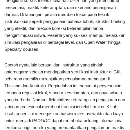
mengikuti kursus intensif selama 10–14 hari yang mencakup
presentasi, praktik keterampilan, dan skenario penanganan
darurat. Di lapangan, pelatih memberi fokus pada teknik
instruksional seperti penggunaan bahasa tubuh, struktur briefing
yang efektif, dan metode koreksi keterampilan tanpa
mengintimidasi siswa. Peserta yang sukses mampu melakukan
simulasi pengajaran di berbagai level, dari Open Water hingga
Specialty courses.
Contoh nyata lain berasal dari instruktur yang pindah
antarnegara: setelah mendapatkan sertifikasi instruktur di Gili,
beberapa memilih melanjutkan pengalaman mengajar di
Thailand dan Australia. Perpindahan ini menuntut penyesuaian
terhadap regulasi lokal, standar keselamatan, dan gaya wisata
yang berbeda. Namun, fleksibilitas keterampilan pengajaran dan
jaringan profesional membuat transisi ini relatif mulus. Kisah-
kisah seperti ini menegaskan bahwa investasi waktu dan biaya
untuk menjadi
PADI IDC
dapat membuka peluang internasional,
terutama bagi mereka yang memanfaatkan pengalaman praktis