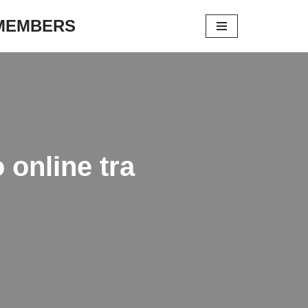
 MEMBERS
 online tra