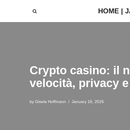
HOME | 
Skip
to
content
Crypto casino: il 
velocità, privacy 
by
Gisela Hoffmann
January 16, 2026