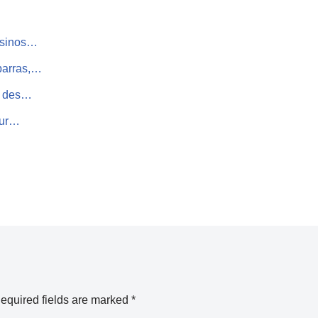
casinos…
barras,…
on des…
our…
equired fields are marked
*