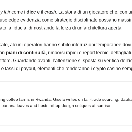
y fair
come i
dice
e il
crash
. La storia di un giocatore che, con u
use edge evidenzia come strategie disciplinate possano massimiz
o la fiducia, dimostrando la forza di un’architettura aperta.
sato, alcuni operatori hanno subito interruzioni temporanee dovut
con
piani di continuità
, rimborsi rapidi e report tecnici dettaglia
ettore. Guardando avanti, l’attenzione si sposta su verifica dell’i
i e tassi di payout, elementi che renderanno i crypto casino semp
ing coffee farms in Rwanda. Gisela writes on fair-trade sourcing, Bau
banana leaves and hosts hilltop design critiques at sunrise.