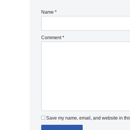
Name
*
Comment
*
Save my name, email, and website in this