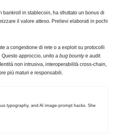
n bankroll in stablecoin, ha sfruttato un bonus di
zare il valore atteso. Prelievi elaborati in pochi
e a congestione di rete o a exploit su protocolli
ti. Questo approccio, unito a
bug bounty
e audit
dentità non intrusiva, interoperabilità cross-chain,
re più maturi e responsabili.
haus typography, and AI image-prompt hacks. She