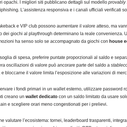
ri opachi. I migliori siti pubblicano dettagli sul modello
provably 
hishing. L’assistenza responsiva e i canali ufficiali verificati son
rakeback e VIP club possono aumentare il valore atteso, ma vanno
ributo dei giochi al playthrough determinano la reale convenienza.
 promozioni ha senso solo se accompagnato da giochi con
house e
a soglia di spesa, preferire puntate proporzionali al saldo e sep
dera oscillazioni di valore può ancorare parte del saldo a
stablec
e bloccarne il valore limita l’esposizione alle variazioni di merc
are i fondi primari in un wallet esterno, utilizzare password rob
enti creano un
wallet dedicato
con un saldo limitato da usare solo s
ain e scegliere orari meno congestionati per i prelievi.
he valutare l’ecosistema: tornei, leaderboard trasparenti, integr