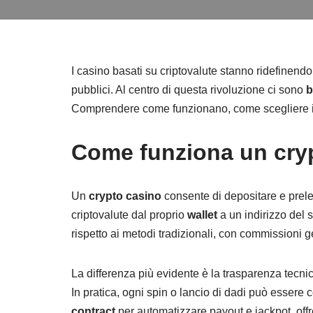
I casino basati su criptovalute stanno ridefinendo
pubblici. Al centro di questa rivoluzione ci sono
b
Comprendere come funzionano, come scegliere i
Come funziona un crypt
Un
crypto casino
consente di depositare e prel
criptovalute dal proprio
wallet
a un indirizzo del s
rispetto ai metodi tradizionali, con commissioni
La differenza più evidente è la trasparenza tecnic
In pratica, ogni spin o lancio di dadi può essere
contract
per automatizzare payout e jackpot, offre