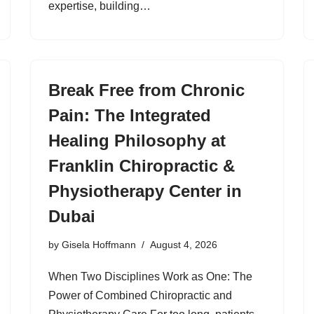
expertise, building…
Break Free from Chronic
Pain: The Integrated
Healing Philosophy at
Franklin Chiropractic &
Physiotherapy Center in
Dubai
by
Gisela Hoffmann
August 4, 2026
When Two Disciplines Work as One: The
Power of Combined Chiropractic and