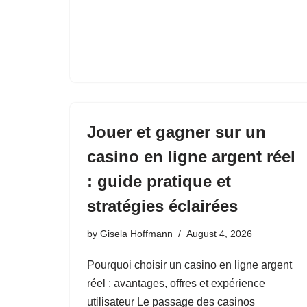
Jouer et gagner sur un
casino en ligne argent réel
: guide pratique et
stratégies éclairées
by
Gisela Hoffmann
August 4, 2026
Pourquoi choisir un casino en ligne argent
réel : avantages, offres et expérience
utilisateur Le passage des casinos