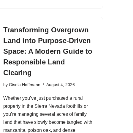
Transforming Overgrown
Land into Purpose-Driven
Space: A Modern Guide to
Responsible Land
Clearing
by
Gisela Hoffmann
August 4, 2026
Whether you’ve just purchased a rural
property in the Sierra Nevada foothills or
you’re managing several acres of family
land that have slowly become tangled with
manzanita, poison oak, and dense