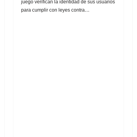
juego verifican la identidad de sus usuarios
para cumplir con leyes contra…