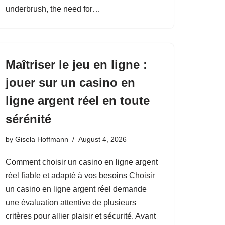
underbrush, the need for…
Maîtriser le jeu en ligne :
jouer sur un casino en
ligne argent réel en toute
sérénité
by
Gisela Hoffmann
August 4, 2026
Comment choisir un casino en ligne argent
réel fiable et adapté à vos besoins Choisir
un casino en ligne argent réel demande
une évaluation attentive de plusieurs
critères pour allier plaisir et sécurité. Avant