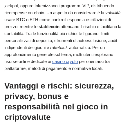
jackpot, oppure tokenizzano i programmi VIP, distribuendo
ricompense on-chain. Un aspetto da considerare è la
volatilità
:
usare BTC o ETH come bankroll espone a oscillazioni di
prezzo, mentre le
stablecoin
attenuano il rischio e facilitano la
contabilità. Tra le funzionalità più richieste figurano: limiti
personalizzati di deposito, strumenti di autoesclusione, audit
indipendenti dei giochi e
rakeback
automatico. Per un
approfondimento generale sul tema, molti utenti esplorano
risorse online dedicate ai
casino crypto
per orientarsi tra
piattaforme, metodi di pagamento e normative locali.
Vantaggi e rischi: sicurezza,
privacy, bonus e
responsabilità nel gioco in
criptovalute