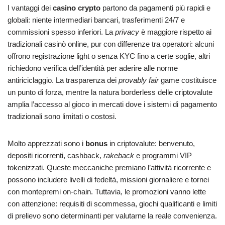
I vantaggi dei
casino crypto
partono da pagamenti più rapidi e
globali: niente intermediari bancari, trasferimenti 24/7 e
commissioni spesso inferiori. La
privacy
è maggiore rispetto ai
tradizionali casinò online, pur con differenze tra operatori: alcuni
offrono registrazione light o senza KYC fino a certe soglie, altri
richiedono verifica dell’identità per aderire alle norme
antiriciclaggio. La trasparenza dei
provably fair
game costituisce
un punto di forza, mentre la natura borderless delle criptovalute
amplia l’accesso al gioco in mercati dove i sistemi di pagamento
tradizionali sono limitati o costosi.
Molto apprezzati sono i
bonus
in criptovalute: benvenuto,
depositi ricorrenti, cashback,
rakeback
e programmi VIP
tokenizzati. Queste meccaniche premiano l’attività ricorrente e
possono includere livelli di fedeltà, missioni giornaliere e tornei
con montepremi on-chain. Tuttavia, le promozioni vanno lette
con attenzione: requisiti di scommessa, giochi qualificanti e limiti
di prelievo sono determinanti per valutarne la reale convenienza.