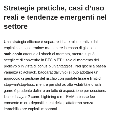
Strategie pratiche, casi d’uso
reali e tendenze emergenti nel
settore
Una strategia efficace è separare il bankroll operativo dal
capitale a lungo termine: mantenere la cassa di gioco in
stablecoin
attenua gli shock di mercato, mentre si può
scegliere di convertire in BTC o ETH solo al momento del
prelievo o in vista di bonus più vantaggiosi. Nei giochi a bassa
varianza (blackjack, baccarat dal vivo) si può adottare un
approccio di gestione del rischio con puntate fisse e limiti di
stop-win/stop-loss, mentre per slot ad alta volatilità e crash
game è prudente definire un tetto di esposizione per sessione.
L’uso di
Layer 2
come Lightning o reti EVM a basse fee
consente micro-depositi e test della piattaforma senza
immobilizzare capitali importanti.