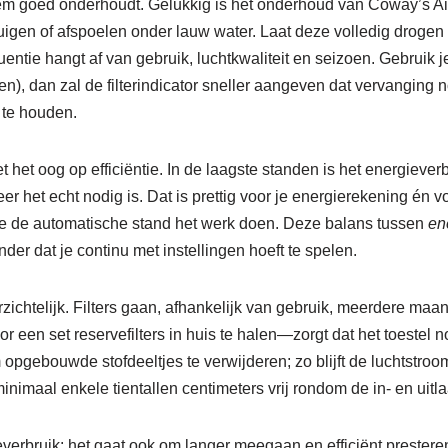
hem goed onderhoudt. Gelukkig is het onderhoud van Coway’s A
zuigen of afspoelen onder lauw water. Laat deze volledig drogen v
tie hangt af van gebruik, luchtkwaliteit en seizoen. Gebruik je 
), dan zal de filterindicator sneller aangeven dat vervanging no
 te houden.
het oog op efficiëntie. In de laagste standen is het energiever
er het echt nodig is. Dat is prettig voor je energierekening én 
t je de automatische stand het werk doen. Deze balans tussen
en
der dat je continu met instellingen hoeft te spelen.
rzichtelijk. Filters gaan, afhankelijk van gebruik, meerdere m
een set reservefilters in huis te halen—zorgt dat het toestel no
pgebouwde stofdeeltjes te verwijderen; zo blijft de luchtstroom e
nimaal enkele tientallen centimeters vrij rondom de in- en uitl
everbruik: het gaat ook om langer meegaan en efficiënt prester