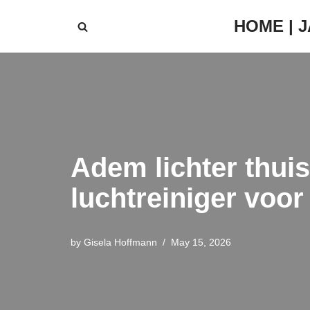
HOME | 
Skip
to
content
Adem lichter thui
luchtreiniger voo
by
Gisela Hoffmann
May 15, 2026