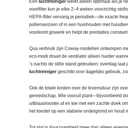
Een
luchtreiniger
werkt alleen optimaal als je 
voorfilter kun je elke 2–4 weken voorzichtig stof
HEPA-filter vervang je periodiek—de exacte frequen
pollenseizoen of in een huishouden met huisdieren
voorkomt giswerk en helpt de prestaties constant
Qua verbruik zijn Coway-modellen ontworpen met 
eco-modi draait de ventilator alleen harder wanne
’s nachts de stille stand gebruiken; overdag laa
luchtreiniger
geschikt voor dagelijks gebruik, zon
Ook de totale kosten over de levensduur zijn ove
gereedschap. Wie vooruit plant—bijvoorbeeld door 
uitblaasrooster af en toe met een zachte doek om o
het toestel op een stabiele ondergrond en houd mi
Tot slot is duurzaamheid meer dan alleen energi