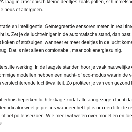
A-laag microscopisch kleine deeltjes zoals pollen, schimmelspore
e neus of allergieën.
ratie en intelligentie. Geïntegreerde sensoren meten in real tim
 is. Zet je de luchtreiniger in de automatische stand, dan past 
koken of stofzuigen, wanneer er meer deeltjes in de lucht komen,
erug. Dat is niet alleen comfortabel, maar ook energiezuinig.
tille werking. In de laagste standen hoor je vaak nauwelijks dat
 Sommige modellen hebben een nacht- of eco-modus waarin de ve
en verslechterende luchtkwaliteit. Zo profiteer je van een gezon
ilterhuis beperken luchtlekkage zodat alle aangezogen lucht daad
ilterindicator weet je precies wanneer het tijd is om een filter te 
oen of het pollenseizoen. Wie meer wil weten over modellen en t
e.