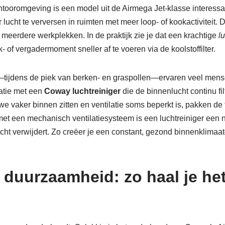
ntooromgeving is een model uit de Airmega Jet-klasse interess
 lucht te verversen in ruimten met meer loop- of kookactiviteit.
 meerdere werkplekken. In de praktijk zie je dat een krachtige
l
of vergadermoment sneller af te voeren via de koolstoffilter.
r—tijdens de piek van berken- en graspollen—ervaren veel men
atie met een
Coway luchtreiniger
die de binnenlucht continu filt
e vaker binnen zitten en ventilatie soms beperkt is, pakken de fi
t een mechanisch ventilatiesysteem is een luchtreiniger een nut
de lucht verwijdert. Zo creëer je een constant, gezond binnenklim
duurzaamheid: zo haal je het