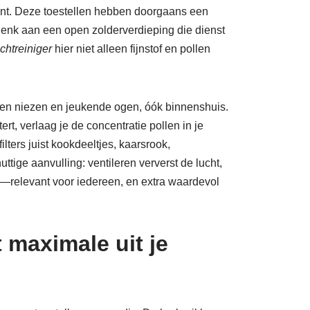
ant. Deze toestellen hebben doorgaans een
 Denk aan een open zolderverdieping die dienst
uchtreiniger
hier niet alleen fijnstof en pollen
sen niezen en jeukende ogen, óók binnenshuis.
ert, verlaag je de concentratie pollen in je
lters juist kookdeeltjes, kaarsrook,
tige aanvulling: ventileren ververst de lucht,
aat—relevant voor iedereen, en extra waardevol
 maximale uit je