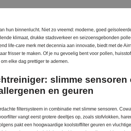
n hun binnenlucht. Niet zo vreemd: moderne, goed geïsoleer
elende klimaat, drukke stadsverkeer en seizoensgebonden polle
 life-care merk met decennia aan innovatie, biedt met de Airme
ar frisser te maken. Of je nu gevoelig bent voor pollen, huisstof
 om elke dag prettiger te ademen.
htreiniger: slimme sensoren
f, allergenen en geuren
rdachte filtersysteem in combinatie met slimme sensoren. Cowa
filter vangt eerst grotere deeltjes op, zoals stofvlokken, har
rvolgens pakt een hoogwaardige koolstoffilter geuren en vluchtig