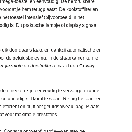
irmega-toestellen eenvoudig. De herbruikbare
oordat je hem terugplaatst. De koolstoffilter en
het toestel intensief (bijvoorbeeld in het
dig is. Dit praktische lampje of display signaal
bruik doorgaans laag, en dankzij automatische en
voor de geluidsbeleving. In de slaapkamer kun je
ergiezuinig
en
doeltreffend
maakt een
Coway
aanden mee en zijn eenvoudig te vervangen zonder
oit onnodig stil komt te staan. Reinig het aan- en
fficiënt en blijft het geluidsniveau laag. Plaats
aat voor maximale prestaties.
en. Coway’s ontwerpfilosofie—van stevige