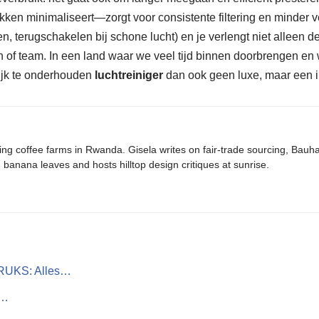
ekken minimaliseert—zorgt voor consistente filtering en minder v
, terugschakelen bij schone lucht) en je verlengt niet alleen de
n of team. In een land waar we veel tijd binnen doorbrengen en w
lijk te onderhouden
luchtreiniger
dan ook geen luxe, maar een in
ing coffee farms in Rwanda. Gisela writes on fair-trade sourcing, Bau
banana leaves and hosts hilltop design critiques at sunrise.
CRUKS: Alles…
r…