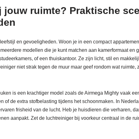
j jouw ruimte? Praktische sce
den
, leefstijl en gevoeligheden. Woon je in een compact apparteme
n meerdere modellen die je kunt matchen aan kamerformaat en g
studeerkamers, of een thuiskantoor. Ze zijn licht, stil en makkeli
reiniger niet strak tegen de muur maar geef rondom wat ruimte, z
en is een krachtiger model zoals de Airmega Mighty vaak een g
of de extra stofbelasting tijdens het schoonmaken. In Nederla
aren frisheid van de lucht. Heb je huisdieren die verharen, dan h
enen aanpakt. Zet de luchtreiniger bij voorkeur centraal in de r