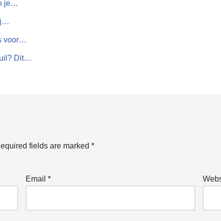
in je…
ij…
s voor…
uil? Dit…
equired fields are marked
*
Email
*
Webs