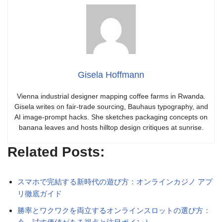
Gisela Hoffmann
Vienna industrial designer mapping coffee farms in Rwanda.
Gisela writes on fair-trade sourcing, Bauhaus typography, and
AI image-prompt hacks. She sketches packaging concepts on
banana leaves and hosts hilltop design critiques at sunrise.
Related Posts:
スマホで完結する新時代の遊び方：オンラインカジノ アプ
リ徹底ガイド
勝率とワクワクを両立するオンラインスロットの選び方：