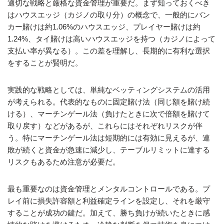
適切な戦略と厳格な資金管理が重要だ。まず知っておくべき
はハウスエッジ（カジノの取り分）の概念で、一般的にバン
カー賭けは約1.06%のハウスエッジ、プレイヤー賭けは約
1.24%、タイ賭けは高いハウスエッジを持つ（カジノによって
支払い率が異なる）。この差を理解し、長期的に有利な選択
をすることが賢明だ。
実践的な戦略としては、単純なベッティングシステムの活用
が考えられる。代表的なものに固定賭け法（同じ額を賭け続
ける）、マーチンゲール法（負けたときに次で倍額を賭けて
取り戻す）などがあるが、これらにはそれぞれリスクが伴
う。特にマーチンゲール法は短期的には有効に見えるが、連
敗が続くと資金が急速に減少し、テーブルリミットに達する
リスクもあるため注意が必要だ。
最も重要なのは資金管理とメンタルコントロールである。プ
レイ前に損失許容額と利益確定ラインを設定し、それを厳守
することが成功の鍵だ。加えて、勝ち負けが続いたときに感