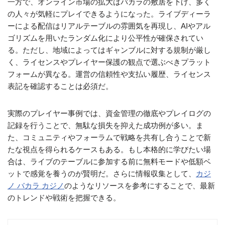
一方で、オンライン市場の拡大はバカラの敷居を下げ、多く
の人々が気軽にプレイできるようになった。ライブディーラ
ーによる配信はリアルテーブルの雰囲気を再現し、AIやアル
ゴリズムを用いたランダム化により公平性が確保されてい
る。ただし、地域によってはギャンブルに対する規制が厳し
く、ライセンスやプレイヤー保護の観点で選ぶべきプラット
フォームが異なる。運営の信頼性や支払い履歴、ライセンス
表記を確認することは必須だ。
実際のプレイヤー事例では、資金管理の徹底やプレイログの
記録を行うことで、無駄な損失を抑えた成功例が多い。ま
た、コミュニティやフォーラムで戦略を共有し合うことで新
たな視点を得られるケースもある。もし本格的に学びたい場
合は、ライブのテーブルに参加する前に無料モードや低額ベ
ットで感覚を養うのが賢明だ。さらに情報収集として、
カジ
ノ バカラ カジノ
のようなリソースを参考にすることで、最新
のトレンドや戦術を把握できる。