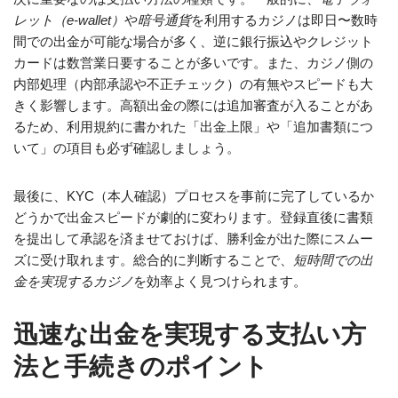
レット（e-wallet）
や
暗号通貨
を利用するカジノは即日〜数時
間での出金が可能な場合が多く、逆に銀行振込やクレジット
カードは数営業日要することが多いです。また、カジノ側の
内部処理（内部承認や不正チェック）の有無やスピードも大
きく影響します。高額出金の際には追加審査が入ることがあ
るため、利用規約に書かれた「出金上限」や「追加書類につ
いて」の項目も必ず確認しましょう。
最後に、KYC（本人確認）プロセスを事前に完了しているか
どうかで出金スピードが劇的に変わります。登録直後に書類
を提出して承認を済ませておけば、勝利金が出た際にスムー
ズに受け取れます。総合的に判断することで、
短時間での出
金を実現するカジノ
を効率よく見つけられます。
迅速な出金を実現する支払い方
法と手続きのポイント