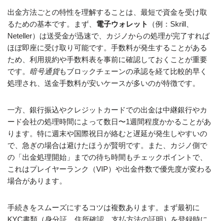
出金方法ごとの特性を理解することは、最短で資金を受け取
るための基本です。まず、
電子ウォレット
（例：Skrill、
Neteller）は送受金が迅速で、カジノからの処理が完了すれば
ほぼ即座に受け取り可能です。手数料が発生することがある
ため、利用規約や手数料表を事前に確認しておくことが重要
です。
暗号通貨
もブロックチェーンの承認を経て比較的早く
処理され、送金手数料が安いケースが多いのが特徴です。
一方、銀行振込やクレジットカードでの出金は中継銀行やカ
ード会社の処理時間によって数日〜1週間程度かかることがあ
ります。特に週末や国際祝日が絡むと遅延が発生しやすいの
で、急ぎの場合は避けたほうが賢明です。また、カジノ側で
の「出金処理開始」までの待ち時間もチェックポイントで、
これはプレイヤーランク（VIP）や出金件数で優先度が変わる
場合があります。
手続きをスムーズにするコツは複数あります。まず最初に
KYC書類（身分証、住所確認、支払方法の証明）を登録時に