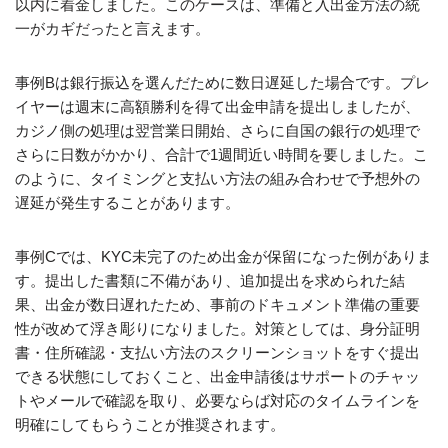
以内に着金しました。このケースは、準備と入出金方法の統
一がカギだったと言えます。
事例Bは銀行振込を選んだために数日遅延した場合です。プレ
イヤーは週末に高額勝利を得て出金申請を提出しましたが、
カジノ側の処理は翌営業日開始、さらに自国の銀行の処理で
さらに日数がかかり、合計で1週間近い時間を要しました。こ
のように、タイミングと支払い方法の組み合わせで予想外の
遅延が発生することがあります。
事例Cでは、KYC未完了のため出金が保留になった例がありま
す。提出した書類に不備があり、追加提出を求められた結
果、出金が数日遅れたため、事前のドキュメント準備の重要
性が改めて浮き彫りになりました。対策としては、身分証明
書・住所確認・支払い方法のスクリーンショットをすぐ提出
できる状態にしておくこと、出金申請後はサポートのチャッ
トやメールで確認を取り、必要ならば対応のタイムラインを
明確にしてもらうことが推奨されます。