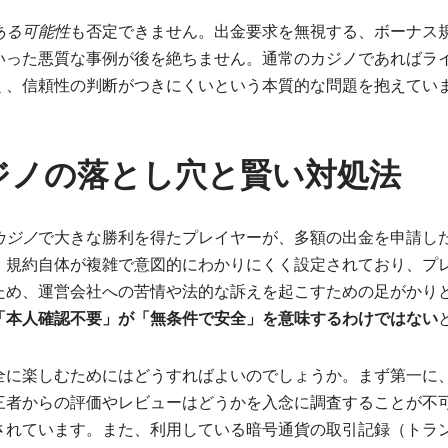
ある可能性
も否定できません。出金要求を無視する、ボーナス
いった悪質な事例が後を絶ちません。通常のカジノであればラ
く、信頼性の判断がつきにくいという本質的な問題を抱えてい
ジノの落とし穴と賢い対処法
カジノ
で大きな勝利を得たプレイヤーが、多額の出金を申請し
。規約自体が複雑で意図的にわかりにくく設定されており、プ
ため、運営会社への苦情や法的な訴えを起こすための足がかり
「本人確認不要」が「無条件で安全」を意味するわけではない
全に楽しむためにはどうすればよいのでしょうか。まず第一に
三者からの評価やレビューはどうかを入念に調査することが不
されています。また、利用している暗号通貨の取引記録（トラ