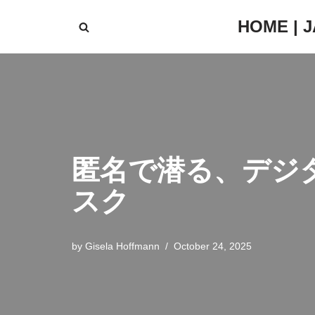
HOME | 
Skip
to
content
匿名で潜る、デジ
スク
by
Gisela Hoffmann
October 24, 2025