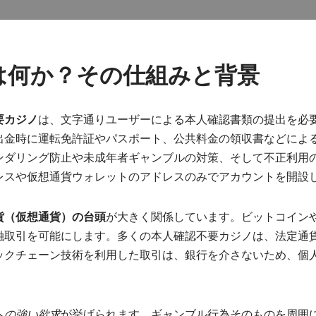
は何か？その仕組みと背景
要カジノ
は、文字通りユーザーによる本人確認書類の提出を必
に運転免許証やパスポート、公共料金の領収書などによる本人確認（KY
ンダリング防止や未成年者ギャンブルの対策、そして不正利用
レスや仮想通貨ウォレットのアドレスのみでアカウントを開設
貨（仮想通貨）の台頭
が大きく関係しています。ビットコイン
融取引を可能にします。多くの本人確認不要カジノは、法定通
ックチェーン技術を利用した取引は、銀行を介さないため、個
への強い欲求
が挙げられます。ギャンブル行為そのものを周囲