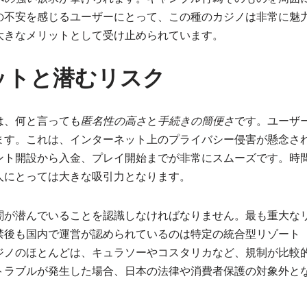
の不安を感じるユーザーにとって、この種のカジノは非常に魅
大きなメリットとして受け止められています。
ットと潜むリスク
は、何と言っても
匿名性の高さ
と
手続きの簡便さ
です。ユーザ
ます。これは、インターネット上のプライバシー侵害が懸念さ
ント開設から入金、プレイ開始までが非常にスムーズです。時
人にとっては大きな吸引力となります。
闇が潜んでいることを認識しなければなりません。最も重大な
禁後も国内で運営が認められているのは特定の統合型リゾート（
ジノのほとんどは、キュラソーやコスタリカなど、規制が比較
トラブルが発生した場合、日本の法律や消費者保護の対象外と