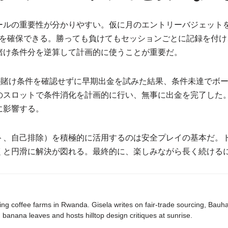
ールの重要性が分かりやすい。仮に月のエントリーバジェットを
時間を確保できる。勝っても負けてもセッションごとに記録を付
賭け条件分を逆算して計画的に使うことが重要だ。
の賭け条件を確認せずに早期出金を試みた結果、条件未達でボー
のスロットで条件消化を計画的に行い、無事に出金を完了した
に影響する。
ト、自己排除）を積極的に活用するのは安全プレイの基本だ。
くと円滑に解決が図れる。最終的に、楽しみながら長く続ける
ing coffee farms in Rwanda. Gisela writes on fair-trade sourcing, Bau
banana leaves and hosts hilltop design critiques at sunrise.