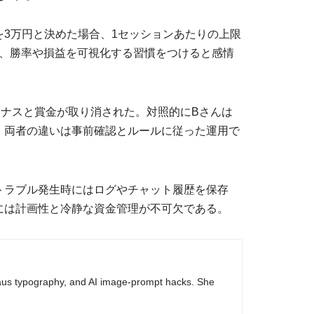
3万円と決めた場合、1セッションあたりの上限
け、勝率や損益を可視化する習慣をつけると感情
ナスと賞金が取り消された。対照的にBさんは
。両者の違いは事前確認とルールに従った運用で
トラブル発生時にはログやチャット履歴を保存
には計画性と冷静な資金管理が不可欠である。
haus typography, and AI image-prompt hacks. She