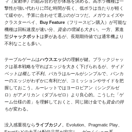
ィ（変動率）
の組み合わせが体感を決める。高ボラ機種は一
撃性が強い代わりに凹む時間が長く、低ボラは当たりが軽く
て緩やか。予算に合わせて選ぶのがコツだ。メガウェイズや
クラスターペイ、
Buy Feature
（フリースピン購入）が可能な
機種は回転速度が速い分、
資金の増減も大きい
。一方、累進
型
ジャックポット
は夢があるが、長期期待値では通常機より
不利なことも多い。
テーブルゲームは
ハウスエッジ
の理解が鍵。ブラックジャッ
クは基本戦略を守ればエッジを大きく下げられるが、
サイド
ベットは概して不利
。バカラはルールがシンプルで、バンカ
ーのエッジがわずかに有利だが、コミッションやサイドを把
握しておこう。ルーレットではヨーロピアン（シングルゼ
ロ）がアメリカン（ダブルゼロ）より良心的。こうした「ゲ
ーム仕様の差」を理解しておくと、同じ賭け金でも
資金の持
ち
が変わる。
没入感重視なら
ライブカジノ
。Evolution、Pragmatic Play、
Ezugiなどの大手は配信品質が安定し、
ゲームショー系