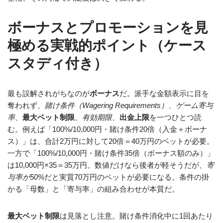
ボーナスとプロモーションを見
極める実戦的ポイント（ケース
スタディ付き）
最も誤解されがちなのが
ボーナス
だ。派手な金額表示に目を
奪われず、
賭け条件（Wagering Requirements）
、
ゲーム寄与
率
、
最大ベット制限
、
有効期限
、
出金上限
を一つひとつ読
む。例えば「100%/10,000円・賭け条件20倍（入金＋ボーナ
ス）」は、合計2万円に対して20倍＝40万円のベットが必要。
一方で「100%/10,000円・賭け条件35倍（ボーナス額のみ）」
は10,000円×35＝35万円。数値だけなら後者が軽そうだが、
寄
与率が50%
だと実質70万円のベットが必要になる。条件の掛
かる「母数」と「寄与率」の組み合わせが本質だ。
最大ベット制限
は見落とし注意。賭け条件消化中に1回あたり