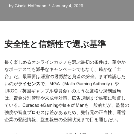
by
Gisela Hoffmann
January 4, 2026
安全性と信頼性で選ぶ基準
長く楽しめるオンラインカジノを選ぶ最初の条件は、華やか
なボーナスでも派手なキャンペーンでもなく、確かな「土
台」だ。最重要は
運営の透明性
と
資金の安全
。まず確認した
いのが
ライセンス
で、MGA（Malta Gaming Authority）や
UKGC（英国ギャンブル委員会）のような厳格な規制当局
は、資金分別管理や未成年対策、広告規制まで厳密に監督し
ている。Curacao eGamingやIsle of Manも一般的だが、監督の
強度や審査プロセスは差があるため、発行元の正当性、運営
企業の登記情報、監査報告の公開状況まで目を通したい。