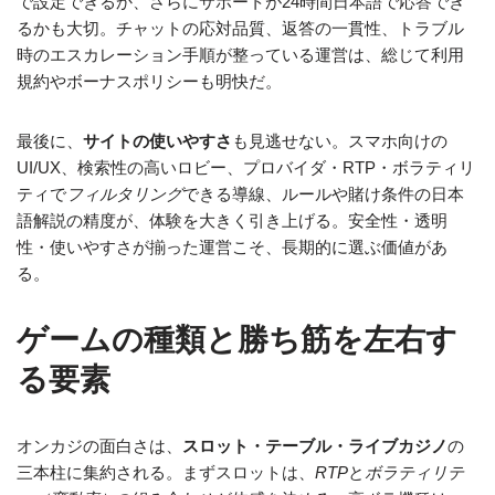
で設定できるか、さらにサポートが24時間日本語で応答でき
るかも大切。チャットの応対品質、返答の一貫性、トラブル
時のエスカレーション手順が整っている運営は、総じて利用
規約やボーナスポリシーも明快だ。
最後に、
サイトの使いやすさ
も見逃せない。スマホ向けの
UI/UX、検索性の高いロビー、プロバイダ・RTP・ボラティリ
ティで
フィルタリング
できる導線、ルールや賭け条件の日本
語解説の精度が、体験を大きく引き上げる。安全性・透明
性・使いやすさが揃った運営こそ、長期的に選ぶ価値があ
る。
ゲームの種類と勝ち筋を左右す
る要素
オンカジの面白さは、
スロット・テーブル・ライブカジノ
の
三本柱に集約される。まずスロットは、
RTP
と
ボラティリテ