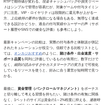
RTPで期待値が変わる。
現金キャッシュバック
や
損失リベー
ト
はシンプルで管理が容易だが、対象ゲームや付与タイミン
グに注意。VIP・ロイヤリティは段階的に還元率が上がる一
方、
上位維持の要件
が負担になる場合もある。無理なく達成
できる設計かどうか、過去の付与実績やユーザーの声（サポ
ート履歴やSNSでの健全な評価）も参考にしよう。
最新キャンペーンの比較は、実際の付与条件と体験談が併記
されたキュレーションが役立つ。信頼できる比較リストとし
ては、
オンカジおすすめ
のように、
賭け条件・出金速度・サ
ポート品質
を同列に評価しているものが有用だ。数字だけで
なく、
細則の読みやすさ
や
カスタマーケアの実力
まで可視化
しているリソースを使うと、好みに合う運営が短時間で見つ
かる。
最後に、
資金管理（バンクロールマネジメント）
をボーナス
と切り離して考える習慣を持ちたい。賭け条件の有無に関係
なく、1ベットのサイズは資金の1～2%程度に抑える、
連敗時