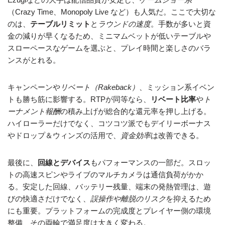
（Crazy Time、Monopoly Live など）も人気だ。ここで大切な
のは、
テーブルリミット
と
ラウンドの速度
。手数が多いと資
金の減りが早くなるため、ミニマムベットが低いテーブルや
スローペースなゲームを選ぶと、プレイ時間と楽しさのバラ
ンスがとれる。
キャンペーンや
リベート（Rakeback）
、ミッション系イベン
トも勝ち筋に影響する。RTPが同等なら、
リベート比率
や
ト
ーナメント報酬
の積み上げが総合的な還元率を押し上げる。
ハイローラーだけでなく、コツコツ派でもデイリーボーナス
やドロップ＆ウィンズの活用で、
資金効率
は改善できる。
最後に、
回線とデバイス
もパフォーマンスの一部だ。スロッ
トの高速スピンやライブのマルチカメラは通信負荷がかか
る。安定した回線、バッテリー残量、端末の発熱管理は、遊
びの快適さだけでなく、
誤操作や離脱のリスク
を抑えるため
にも重要。プラットフォームの完成度とプレイヤー側の環境
整備、その両輪で満足度は大きく変わる。