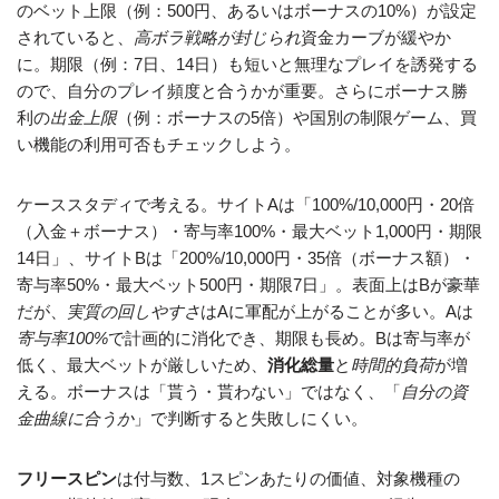
のベット上限（例：500円、あるいはボーナスの10%）が設定
されていると、
高ボラ戦略が封じられ
資金カーブが緩やか
に。期限（例：7日、14日）も短いと無理なプレイを誘発する
ので、自分のプレイ頻度と合うかが重要。さらにボーナス勝
利の
出金上限
（例：ボーナスの5倍）や国別の制限ゲーム、買
い機能の利用可否もチェックしよう。
ケーススタディで考える。サイトAは「100%/10,000円・20倍
（入金＋ボーナス）・寄与率100%・最大ベット1,000円・期限
14日」、サイトBは「200%/10,000円・35倍（ボーナス額）・
寄与率50%・最大ベット500円・期限7日」。表面上はBが豪華
だが、
実質の回しやすさ
はAに軍配が上がることが多い。Aは
寄与率100%
で計画的に消化でき、期限も長め。Bは寄与率が
低く、最大ベットが厳しいため、
消化総量
と
時間的負荷
が増
える。ボーナスは「貰う・貰わない」ではなく、「
自分の資
金曲線に合うか
」で判断すると失敗しにくい。
フリースピン
は付与数、1スピンあたりの価値、対象機種の