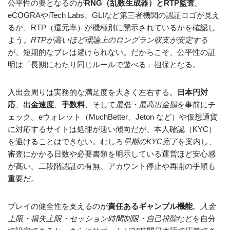
公平性の要となるのが
RNG（乱数生成器）とRTP監査
。
eCOGRAやiTech Labs、GLIなど第三者機関の認証ロゴが見え
るか、RTP（還元率）が機種別に開示されているかを確認し
よう。
RTPが高いほど理論上のロングラン収支が安定する
が、短期的なブレは避けられない。だからこそ、公平性の証
明は「長期にわたり同じルールで遊べる」担保となる。
入出金周りは実務的な満足度を大きく左右する。
日本円対
応
、
出金速度
、
手数料
、そして
最低・最高出金額
を事前にチ
ェック。eウォレット（MuchBetter、Jeton など）や仮想通貨
に対応するサイトは処理が速い傾向だが、本人確認（KYC）
を避けることはできない。むしろ
早期のKYC完了
を案内し、
審査にかかる日数や必要書類を明示している運営ほど安心感
が高い。二段階認証の有無、アカウント停止や再開の手順も
重要だ。
プレイの健全性を支えるのが
責任あるギャンブル機能
。
入金
上限・損失上限・セッション時間制限・自己排除
などを自分