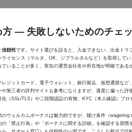
方 — 失敗しないためのチェ
と
信頼性
です。サイト選びを誤ると、入金できない、出金トラ
いライセンス（マルタ、UK、ジブラルタルなど）を取得してい
れていることが多く、実在の運営会社名や所在地が明確である
クレジットカード、電子ウォレット、銀行振込、仮想通貨など
ーや第三者の評判サイトも参考になりますが、過度に偏った評
化（SSL/TLS）や二段階認証の有無、KYC（本人確認）プ
ェルカムボーナスは魅力的ですが、賭け条件（wagering req
約の「禁止行為」や「ボーナスに関する詳細」を確認する習慣
ール、サポート窓口）も信頼性の一因です。こうした観点で比