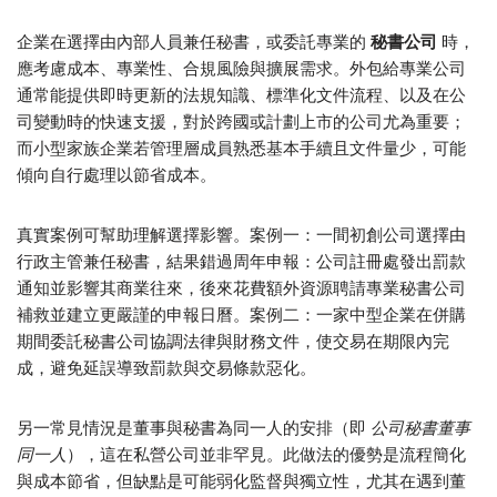
企業在選擇由內部人員兼任秘書，或委託專業的
秘書公司
時，
應考慮成本、專業性、合規風險與擴展需求。外包給專業公司
通常能提供即時更新的法規知識、標準化文件流程、以及在公
司變動時的快速支援，對於跨國或計劃上市的公司尤為重要；
而小型家族企業若管理層成員熟悉基本手續且文件量少，可能
傾向自行處理以節省成本。
真實案例可幫助理解選擇影響。案例一：一間初創公司選擇由
行政主管兼任秘書，結果錯過周年申報：公司註冊處發出罰款
通知並影響其商業往來，後來花費額外資源聘請專業秘書公司
補救並建立更嚴謹的申報日曆。案例二：一家中型企業在併購
期間委託秘書公司協調法律與財務文件，使交易在期限內完
成，避免延誤導致罰款與交易條款惡化。
另一常見情況是董事與秘書為同一人的安排（即
公司秘書董事
同一人
），這在私營公司並非罕見。此做法的優勢是流程簡化
與成本節省，但缺點是可能弱化監督與獨立性，尤其在遇到董