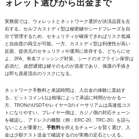
ォレット選びから出金まで
実務面では、ウォレットとネットワーク選択が決済品質を左
右する。セルフカストディ型は秘密鍵やシードフレーズを自
分で管理するため、セキュリティが確保できればリスク低減
と自由度の両立が可能。一方、カストディ型は利便性が高い
反面、提供元のセキュリティや運用に依存する。どちらにせ
よ、2FA、有名フィッシング対策、シードのオフライン保管は
必須だ。
仮想通貨
は鍵そのものが資産であり、保護の手抜き
は即ち資産流出のリスクになる。
ネットワーク手数料と承認時間は、入出金の体験に直結す
る。ビットコインL1は相場によって承認に時間がかかる一
方、TRONのUSDTやレイヤー2のイーサリアムは高速低コス
トになりやすい。プレイヤー側は、カジノ側の対応チェーン
を確認し、アドレスの種類（例：ERC-20、TRC-20）を誤ら
ないことが重要だ。
手数料
を抑えるチェーンを賢く選び、入
金は少額テスト送金で確認するのが実務の定石といえる。