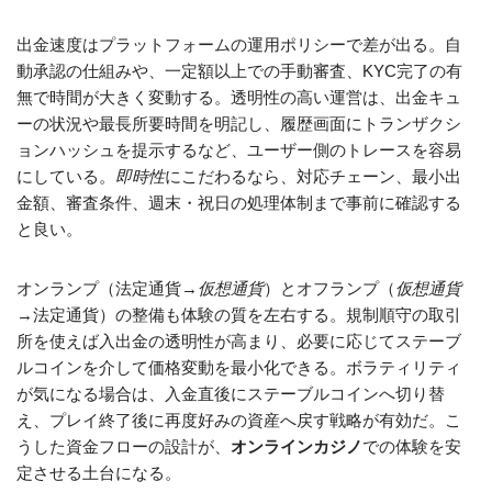
出金速度はプラットフォームの運用ポリシーで差が出る。自
動承認の仕組みや、一定額以上での手動審査、KYC完了の有
無で時間が大きく変動する。透明性の高い運営は、出金キュ
ーの状況や最長所要時間を明記し、履歴画面にトランザクシ
ョンハッシュを提示するなど、ユーザー側のトレースを容易
にしている。
即時性
にこだわるなら、対応チェーン、最小出
金額、審査条件、週末・祝日の処理体制まで事前に確認する
と良い。
オンランプ（法定通貨→
仮想通貨
）とオフランプ（
仮想通貨
→法定通貨）の整備も体験の質を左右する。規制順守の取引
所を使えば入出金の透明性が高まり、必要に応じてステーブ
ルコインを介して価格変動を最小化できる。ボラティリティ
が気になる場合は、入金直後にステーブルコインへ切り替
え、プレイ終了後に再度好みの資産へ戻す戦略が有効だ。こ
うした資金フローの設計が、
オンラインカジノ
での体験を安
定させる土台になる。