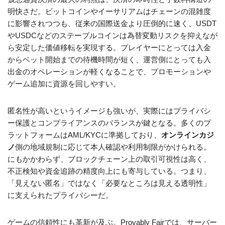
明快さだ。ビットコインやイーサリアムはチェーンの混雑度
に影響されつつも、従来の国際送金より圧倒的に速く、USDT
やUSDCなどのステーブルコインは為替変動リスクを抑えなが
ら安定した価値移転を実現する。プレイヤーにとっては入金
からベット開始までの待機時間が短く、運営側にとっても入
出金のオペレーションが軽くなることで、プロモーションや
ゲーム追加に資源を回しやすい。
匿名性が高いというイメージも強いが、実際にはプライバシ
ー保護とコンプライアンスのバランスが鍵となる。多くのプ
ラットフォームはAML/KYCに準拠しており、
オンラインカジ
ノ
側の地域規制に応じて本人確認や利用制限がかけられる。
にもかかわらず、ブロックチェーン上の取引可視性は高く、
不正検知や資金追跡の精度向上にも寄与している。つまり、
「見えない匿名」ではなく「必要なところは見える透明性」
に支えられたプライバシーだ。
ゲームの信頼性にも革新が及ぶ。Provably Fairでは、サーバー