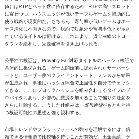
値）はRTPとベット数に依存するため、RTPの高いスロット
に寄せつつ、ハウスエッジが低いテーブルゲームを補助的に
使う戦略が現実的だ。もちろん、寄与率が低いゲームはボー
ナス消化に不向きなので、規約で対象外や寄与率低下が示さ
れているタイトルは避ける。これにより、資金曲線のドロー
ダウンを緩和し、完走確率を引き上げられる。
公平性の検証は、Provably Fair対応タイトルのハッシュ検証で
具体的に担保される。ゲーム開始前に提示されたサーバーシ
ードと、ユーザー側のクライアントシード、ノンスから結果
が生成され、事後にハッシュ照合で正当性を自分でチェック
できる。ここにブロックハッシュを組み合わせるタイプのプ
ロバイダもあり、外部の乱数源を加えることで偏りの疑念を
さらに排除する。こうした仕組みは、
仮想通貨
がもともと持
つ検証可能性の思想と強く親和する。
市場トレンドやプラットフォームの強みを理解するには、信
頼できる情報源で比較軸を持つことが有効だ。出金実績、ゲ