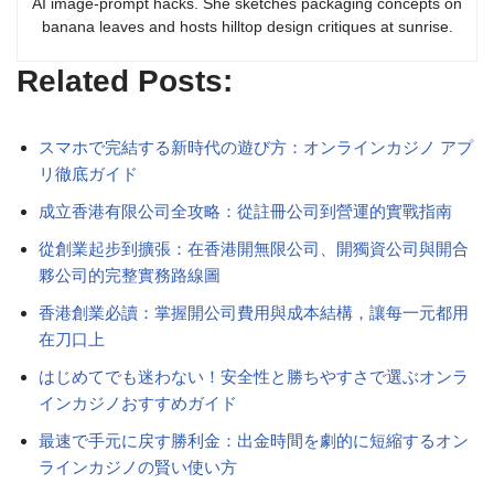
AI image-prompt hacks. She sketches packaging concepts on
banana leaves and hosts hilltop design critiques at sunrise.
Related Posts:
スマホで完結する新時代の遊び方：オンラインカジノ アプ
リ徹底ガイド
成立香港有限公司全攻略：從註冊公司到營運的實戰指南
從創業起步到擴張：在香港開無限公司、開獨資公司與開合
夥公司的完整實務路線圖
香港創業必讀：掌握開公司費用與成本結構，讓每一元都用
在刀口上
はじめてでも迷わない！安全性と勝ちやすさで選ぶオンラ
インカジノおすすめガイド
最速で手元に戻す勝利金：出金時間を劇的に短縮するオン
ラインカジノの賢い使い方