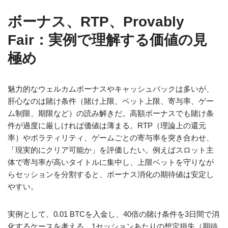
ボーナス、RTP、Provably
Fair：実例で理解する価値の見
極め
魅力的なウェルカムボーナスやキャッシュバックは多いが、
肝心なのは賭け条件（賭け上限、ベット上限、寄与率、ゲー
ム制限、期限など）の読み解きだ。高額ボーナスでも賭け条
件が過度に厳しければ価値は薄まる。RTP（理論上の還元
率）やボラティリティ、ゲームごとの寄与率を突き合わせ、
「現実的にクリア可能か」を評価したい。例えばスロット主
体で寄与率が高いタイトルに集中し、上限ベットを守りなが
らセッションを分割すると、ボーナス消化の期待値は安定し
やすい。
実例として、0.01 BTCを入金し、40倍の賭け条件を3日間で消
化するケースを考える。1セッションあたりの想定損失（期待