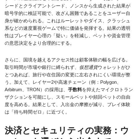
シードとクライアントシード、ノンスから生成された結果が
暗号学的に検証可能で、改ざん困難であることをユーザー自
身が確かめられる。これはルーレットやダイス、クラッシュ
系などの速度重視ゲームで特に価値を発揮する。結果の透明
性はプレイヤー心理の「疑い」を軽減し、ベットや資金管理
の意思決定をより合理的にする。
さらに、国境を越えるアクセス性は顧客体験の幅を広げる。
取引時間が市場や銀行に縛られず、
仮想通貨
ウォレットがひ
とつあれば、旅行や在住国の変更に左右されにくい環境が整
う。加えて、レイヤー2や高速チェーン（例：Polygon、
Arbitrum、TRON）の採用は、
手数料
を抑えたマイクロトラン
ザクションを可能にし、スモールベットや頻回ベットの自由
度を高める。結果として、入出金の摩擦が減り、プレイ体験
は「待ち時間ゼロ」に近づく。
決済とセキュリティの実務：ウ