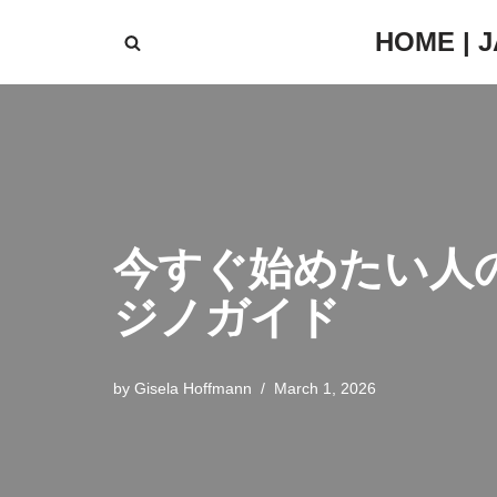
HOME | 
Skip
to
content
今すぐ始めたい人
ジノガイド
by
Gisela Hoffmann
March 1, 2026