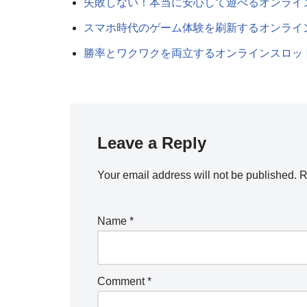
失敗しない！本当に安心して遊べるオンライ
スマホ時代のゲーム体験を刷新するオンライ
勝率とワクワクを両立するオンラインスロッ
Leave a Reply
Your email address will not be published.
R
Name
*
Comment
*