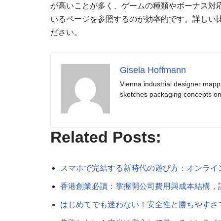
が高いことが多く、ゲームの種類やボーナス対
いるページを参照するのが効率的です。詳しい
ださい。
Gisela Hoffmann
Vienna industrial designer mapp
sketches packaging concepts on 
Related Posts:
スマホで完結する新時代の遊び方：オンライ
香港創業必讀：掌握開公司費用與成本結構，
はじめてでも迷わない！安全性と勝ちやすさ