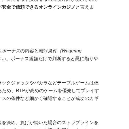
が
安全で信頼できるオンラインカジノ
と言えま
ムボーナス
の内容と
賭け条件（Wagering
さい。ボーナス総額だけで判断すると罠に陥りや
ラックジャックやバカラなどテーブルゲームは低
るため、RTPが高めのゲームを優先してプレイす
ナスの条件など細かく確認することが成功のカギ
金を決め、負けが続いた場合のストップラインを