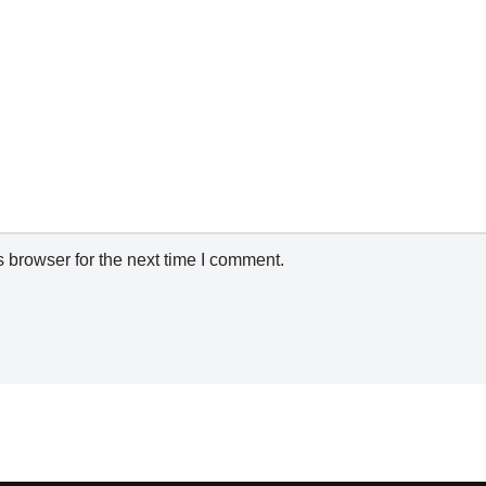
 browser for the next time I comment.