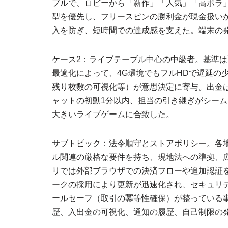
プルで、ロビーから「新作」「人気」「高ボラ
型を優先し、フリースピンの勝利金が現金扱い
入を防ぎ、短時間での達成感を支えた。端末の
ケース2：ライブテーブル中心の中級者。基準
最適化によって、4G環境でもフルHDで遅延
残り枚数の可視化等）が意思決定に寄与。出金
ャットの初動1分以内、担当の引き継ぎがシー
大きいライブゲームに合致した。
サブトピック：法令順守とストアポリシー。各
ル関連の厳格な要件を持ち、現地法への準拠、
リでは外部ブラウザでの決済フローや追加認証
ークの採用により更新が迅速化され、セキュリ
ールセーフ（取引の冪等性確保）が整っている
歴、入出金の可視化、通知の履歴、自己制限の