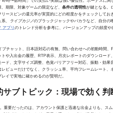
の「即時〜数時間」での支払い実績は強い優位性。ボーナスに関
限、期限、対象ゲームの限定など、
条件の透明性
が鍵となる。
フリースピンの還元率が実質的にどの程度かをチェックしてお
ュ系、
ライブカジノ
のブラックジャックやバカラなど、自分の
 アプリ
のトレンド分析を参考に、バージョンアップの頻度や
イブチャット、日本語対応の有無、問い合わせへの初動時間、
ットや入出金の履歴、RTP表示、月次レポートのダウンロード
モード、文字サイズ調整、色覚バリアフリー対応、振動・効果
はレビューだけでなく、クラッシュ率、平均フレームレート、
プレイで実地に確かめるのが賢明だ。
的サブトピック：現場で効く判
。重要だったのは、アカウント保護と迅速な出金よりも、スム