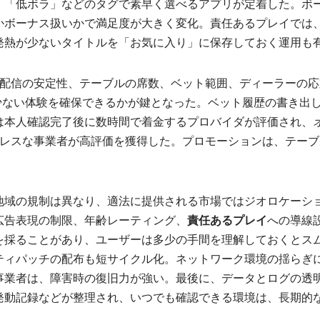
」「低ボラ」などのタグで素早く選べるアプリが定着した。ボ
かボーナス扱いかで満足度が大きく変化。責任あるプレイでは
発熱が少ないタイトルを「お気に入り」に保存しておく運用も
は配信の安定性、テーブルの席数、ベット範囲、ディーラーの
の少ない体験を確保できるかが鍵となった。ベット履歴の書き出
は本人確認完了後に数時間で着金するプロバイダが評価され、
ムレスな事業者が高評価を獲得した。プロモーションは、テー
地域の規制は異なり、適法に提供される市場ではジオロケーシ
広告表現の制限、年齢レーティング、
責任あるプレイ
への導線
を採ることがあり、ユーザーは多少の手間を理解しておくとス
ティパッチの配布も短サイクル化。ネットワーク環境の揺らぎ
事業者は、障害時の復旧力が強い。最後に、データとログの透
発動記録などが整理され、いつでも確認できる環境は、長期的