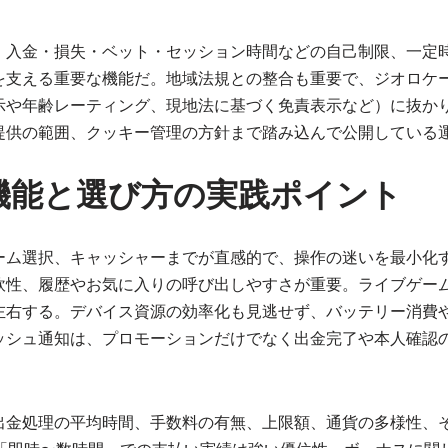
。入金・損失・ベット・セッション時間などの自己制限、一定
を支える重要な機能だ。地域法規との整合も重要で、ジオロケ
示や年齢レーティング、現地法に基づく免責表示など）に抜か
提供の範囲、クッキー管理の方針まで踏み込んで公開している
機能と選び方の実践ポイント
ーム選択、キャッシャーまでが直感的で、操作の迷いを最小化す
軟性、履歴やお気に入りの呼び出しやすさが重要。ライブゲー
左右する。デバイス資源の効率化も見逃せず、バッテリー消費
ッシュ通知は、プロモーションだけでなく出金完了や本人確認
出金処理の平均時間、手数料の有無、上限額、通貨の多様性、