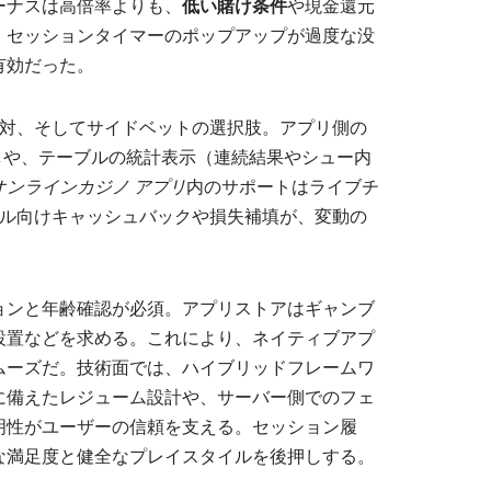
ーナスは高倍率よりも、
低い賭け条件
や現金還元
、セッションタイマーのポップアップが過度な没
有効だった。
応対、そしてサイドベットの選択肢。アプリ側の
しや、テーブルの統計表示（連続結果やシュー内
オンラインカジノ アプリ
内のサポートはライブチ
ブル向けキャッシュバックや損失補填が、変動の
ョンと年齢確認が必須。アプリストアはギャンブ
設置などを求める。これにより、ネイティブアプ
ムーズだ。技術面では、ハイブリッドフレームワ
に備えたレジューム設計や、サーバー側でのフェ
明性がユーザーの信頼を支える。セッション履
な満足度と健全なプレイスタイルを後押しする。