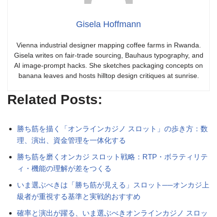
Gisela Hoffmann
Vienna industrial designer mapping coffee farms in Rwanda.
Gisela writes on fair-trade sourcing, Bauhaus typography, and
AI image-prompt hacks. She sketches packaging concepts on
banana leaves and hosts hilltop design critiques at sunrise.
Related Posts:
勝ち筋を描く「オンラインカジノ スロット」の歩き方：数
理、演出、資金管理を一体化する
勝ち筋を磨くオンカジ スロット戦略：RTP・ボラティリテ
ィ・機能の理解が差をつくる
いま選ぶべきは「勝ち筋が見える」スロット──オンカジ上
級者が重視する基準と実戦的おすすめ
確率と演出が躍る、いま選ぶべきオンラインカジノ スロッ