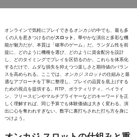
オンラインで気軽にプレイできる
オンカジ
の中でも、最も多
くの人を惹きつけるのが
スロット
。華やかな演出と多彩な機
能が魅力だが、本質は「確率のゲーム」だ。ランダム性を前
提に、どのように機種を選び、どのように資金配分を設計
し、どのタイミングでプレイを区切るのか。これらを体系化
するだけで、ムダな損失を抑えつつ楽しさと期待値のバラン
スを高められる。ここでは、
オンカジ スロット
の仕組みと最
適なアプローチを丁寧に整理し、プレイの品質を底上げする
ための視点を提供する。RTP、ボラティリティ、ペイライ
ン、フリースピンやマルチプライヤーなどのキーワードを正
しく理解すれば、同じ予算でも体験価値は大きく変わる。演
出に心を奪われすぎない、数字に裏打ちされた打ち方を身に
つけよう。
オンカジ スロットの仕組みと重