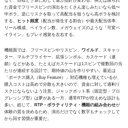
なく、目標と予算に応じて選ぶ指針が変わる。例えば限られ
た資金でフリースピンの演出をたくさん楽しみたいなら低〜
中ボラ。逆にリスクを取って高配当を狙うなら高ボラを検討
する。
ヒット頻度
（配当が発生する割合）や最大配当倍率、
リール構成、ペイライン数、メガウェイズのような「可変ペ
イライン」もプレイ感覚を左右する。
機能面では、
フリースピン
やリスピン、
ワイルド
、スキャッ
ター、マルチプライヤー、拡張シンボル、カスケード（連
鎖）などがある。たとえばカスケードは1スピンで複数回の当
たりが連続する設計で、期待値の山を作りやすい。最近は
「ボーナス購入（Buy Feature）」対応機種も増えているが、
購入コストは高めで分散も大きいので、資金に対して過剰リ
スクにならないよう注意。ジャックポット系（固定型・プロ
グレッシブ型）は夢がある一方、通常RTPが控えめな設計も
多い。総じて、
RTP・ボラティリティ・機能の組み合わせ
が
体験の質を決めるため、演出だけでなく数字もチェックして
から回す習慣が重要だ。