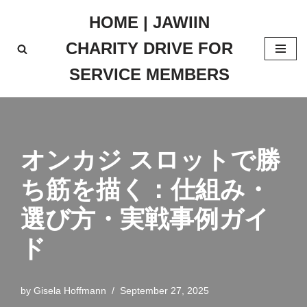
HOME | JAWIIN
Skip
CHARITY DRIVE FOR
to
content
SERVICE MEMBERS
オンカジ スロットで勝
ち筋を描く：仕組み・
選び方・実戦事例ガイ
ド
by
Gisela Hoffmann
September 27, 2025