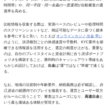
時間帯）や、
同一手段・同一名義の一貫運用
が自動審査の通
過率を高める。
比較情報を収集する際は、実測ベースのレビューや処理時間
のスクリーンショットなど、検証可能なデータに基づく媒体
を参考にすると良い。たとえば
オンラインカジノ 出金 早い
のように、決済種別ごとの体感速度や手数料、KYC要件を俯
瞰できる情報源を活用すると、選定の精度が上がる。重要な
のは、自分のプレイスタイルと資金計画に合う
決済ポートフ
ォリオ
を構築すること。勝利時のキャッシュアウト導線をあ
らかじめ設計しておけば、
出金
は“運”ではなく“準備”で速くな
る。
なお、地域の法規制や年齢要件、納税義務は必ず確認し、
自
己資金の範囲内
でのプレイを徹底する。運営とユーザー双方
がルールに沿うことで、審査はスムーズになり、
高速出金
と
いう最も価値ある体験が実現する。