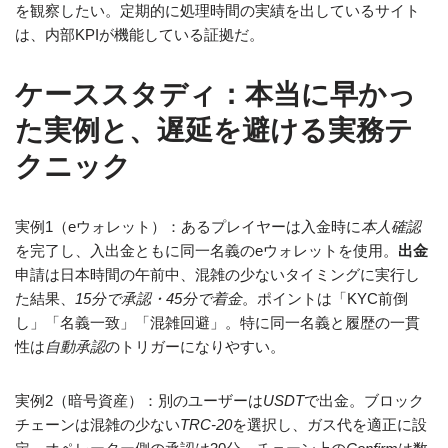
を観察したい。定期的に処理時間の実績を出しているサイト
は、内部KPIが機能している証拠だ。
ケーススタディ：本当に早かっ
た実例と、遅延を避ける実務テ
クニック
実例1（eウォレット）：あるプレイヤーは入金時に
本人確認
を完了し、入出金ともに同一名義のeウォレットを使用。
出金
申請は日本時間の午前中、混雑の少ないタイミングに実行し
た結果、
15分で承認・45分で着金
。ポイントは「KYC前倒
し」「名義一致」「混雑回避」。特に同一名義と履歴の一貫
性は
自動承認
のトリガーになりやすい。
実例2（暗号資産）：別のユーザーは
USDT
で出金。ブロック
チェーンは混雑の少ない
TRC-20
を選択し、ガス代を適正に設