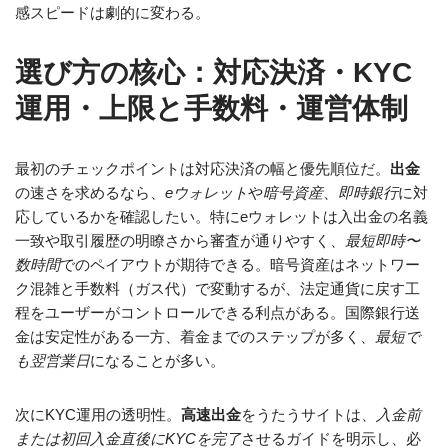
感スピードは劇的に変わる。
選び方の核心：対応決済・KYC
運用・上限と手数料・運営体制
最初のチェックポイントは対応決済の幅と優先順位だ。
出金
の速さを求めるなら、
eウォレット
や
暗号資産
、
即時銀行
に対
応しているかを確認したい。特にeウォレットは入出金の名義
一致や取引履歴の明瞭さから審査が通りやすく、
最短即時〜
数時間
でのペイアウトが期待できる。暗号資産はネットワー
ク混雑と手数料（ガス代）で変動するが、法定通貨に戻す工
程をユーザーがコントロールできる利点がある。国際銀行送
金は安定性がある一方、着金までのステップが多く、
最短で
も翌営業日
になることが多い。
次にKYC運用の透明性。
高速出金
をうたうサイトは、
入金前
または初回入金直後にKYCを完了
させるガイドを明示し、必