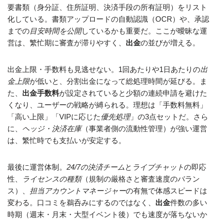
要書類（身分証、住所証明、決済手段の所有証明）をリスト
化している。書類アップロードの自動認識（OCR）や、承認
までの
目安時間を公開
しているかも重要だ。ここが曖昧な運
営は、繁忙期に審査が滞りやすく、
出金
の並びが増える。
出金上限・手数料も見逃せない。1回あたりや1日あたりの
出
金上限
が低いと、分割出金になって総処理時間が延びる。ま
た、
出金手数料
が設定されていると少額の連続申請を避けた
くなり、ユーザーの戦略が縛られる。理想は「手数料無料」
「高い上限」「VIPに応じた
優先処理
」の3点セットだ。さら
に、
ヘッジ・決済在庫
（事業者側の流動性管理）が強い運営
は、繁忙時でも支払いが安定する。
最後に運営体制。
24/7の決済チーム
と
ライブチャット
の即応
性、
ライセンスの種類
（規制の厳格さと審査速度のバラン
ス）、
担当アカウントマネージャー
の有無で体感スピードは
変わる。口コミを鵜呑みにするのではなく、
出金
件数の多い
時期（週末・月末・大型イベント後）でも速度が落ちないか