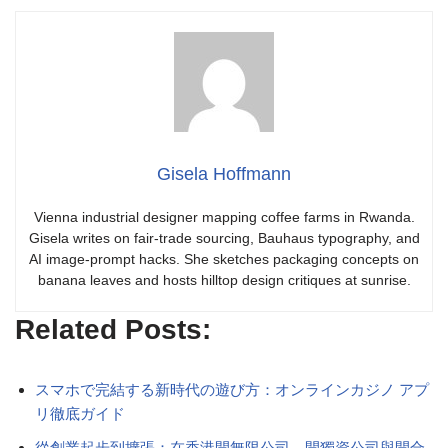
Gisela Hoffmann
Vienna industrial designer mapping coffee farms in Rwanda.
Gisela writes on fair-trade sourcing, Bauhaus typography, and
AI image-prompt hacks. She sketches packaging concepts on
banana leaves and hosts hilltop design critiques at sunrise.
Related Posts:
スマホで完結する新時代の遊び方：オンラインカジノ アプ
リ徹底ガイド
從創業起步到擴張：在香港開無限公司、開獨資公司與開合