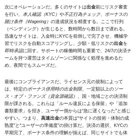
次にオペレーションだ。多くのサイトは
出金
前にリスク審査
を行い、
本人確認（KYC）
や
不正行為チェック
、ボーナスの
賭け条件（Wagering）
の達成状況を精査する。ここで行列
（ペンディング）が生じると、数時間から数日まで遅れる。
迅速なサイトは、入金時にKYCを前倒しで完了させ、機械学
習でリスクを自動スコアリングし、少額・低リスクの
出金
を
即時承認
に回す。サポートの稼働時間も重要で、24/7の決済チ
ームを持つ運営はタイムゾーンに関係なく処理を進めるた
め、夜間でもスムーズだ。
最後にコンプライアンスだ。ライセンス元の規制によって
は、特定の
ボーナス併用時の出金制限
、一定額以上の
ソー
ス・オブ・ファンズ（資金源確認）
、国・地域ごとの決済制
限が課される。これらは「ルール違反による保留」や「追加
書類要求」を招き、ユーザー側からは“急に遅くなった”と感じ
やすい。つまり、
高速出金
の本質は“サイトの技術・体制の成
熟度”と“ユーザーの準備度”の掛け算だ。決済の選択、KYCの
早期完了、ボーナス条件の理解が揃えば、同じサイトでも体