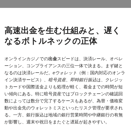
高速出金を生む仕組みと、遅く
なるボトルネックの正体
オンラインカジノでの
出金
スピードは、決済レール、オペレ
ーション、コンプライアンスの三位一体で決まる。まず鍵と
なるのは決済レールだ。
eウォレット
（例：国内対応のオンラ
イン決済サービス）、
暗号資産
、
即時銀行振込
は、クレジッ
トカードや国際送金よりも処理が軽く、着金までの時間が短
い傾向にある。特に暗号資産ではブロックチェーンの確認回
数によっては数分で完了するケースもあるが、為替・価格変
動や出金先のウォレットミスといったリスク管理が要求され
る。一方、銀行振込は地域の銀行営業時間や中継銀行の有無
が影響し、週末や祝日をまたぐと遅延が起きやすい。