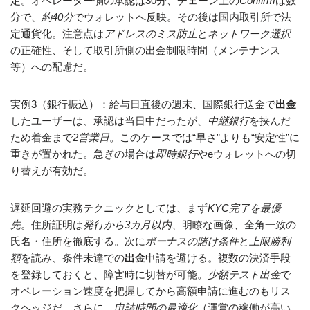
定。オペレーター側の承認は30分、チェーン上の
Confirm
は数
分で、
約40分
でウォレットへ反映。その後は国内取引所で法
定通貨化。注意点は
アドレスのミス防止
と
ネットワーク選択
の正確性、そして取引所側の出金制限時間（メンテナンス
等）への配慮だ。
実例3（銀行振込）：給与日直後の週末、国際銀行送金で
出金
したユーザーは、承認は当日中だったが、
中継銀行
を挟んだ
ため着金まで
2営業日
。このケースでは“早さ”よりも“安定性”に
重きが置かれた。急ぎの場合は
即時銀行
やeウォレットへの切
り替えが有効だ。
遅延回避の実務テクニックとしては、まず
KYC完了を最優
先
。住所証明は
発行から3カ月以内
、明瞭な画像、全角一致の
氏名・住所を徹底する。次に
ボーナスの賭け条件
と
上限勝利
額
を読み、条件未達での
出金
申請を避ける。複数の決済手段
を登録しておくと、障害時に切替が可能。
少額テスト出金
で
オペレーション速度を把握してから高額申請に進むのもリス
クヘッジだ。さらに、
申請時間の最適化
（運営の稼働が高い