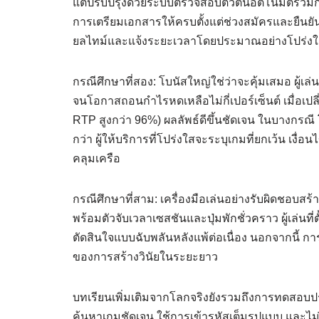
แต่ปรับปรุงด้วยระบบตรวจสอบตัวตนอัตโนมัติร่วมกับ
การเตรียมเอกสารให้ครบตั้งแต่ช่วงสมัครและยืนย
ยลไทม์และแจ้งระยะเวลาโดยประมาณอย่างโปร่งใส เ
กรณีศึกษาที่สอง: โบนัสใหญ่ใช่ว่าจะคุ้มเสมอ ผู้เล
จนโอกาสถอนกำไรหดเหลือไม่กี่เปอร์เซ็นต์ เมื่อเปลี่
RTP สูงกว่า 96%) ผลลัพธ์ดีขึ้นชัดเจน ในบางกรณี 
กว่า ผู้ให้บริการที่โปร่งใสจะระบุเกมที่ยกเว้น เงื
คลุมเครือ
กรณีศึกษาที่สาม: เครื่องมือเล่นอย่างรับผิดชอบ
พร้อมตัวจับเวลาเซสชันและปุ่มพักชั่วคราว ผู้เล่น
ตัดสินใจแบบฉับพลันหลังแพ้ต่อเนื่อง นอกจากนี้ 
ของการสร้างวินัยในระยะยาว
บทเรียนเพิ่มเติมจากโลกจริงยังรวมถึงการทดสอบ
ค้นหาเกมชัดเจน ใช้การเข้ารหัสเต็มรูปแบบ และไม