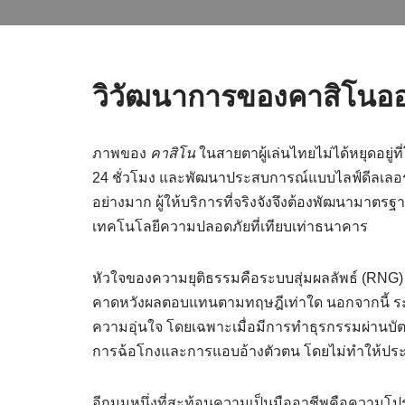
วิวัฒนาการของคาสิโนออน
ภาพของ
คาสิโน
ในสายตาผู้เล่นไทยไม่ได้หยุดอยู่ที
24 ชั่วโมง และพัฒนาประสบการณ์แบบไลฟ์ดีลเลอร์ 
อย่างมาก ผู้ให้บริการที่จริงจังจึงต้องพัฒนามาต
เทคโนโลยีความปลอดภัยที่เทียบเท่าธนาคาร
หัวใจของความยุติธรรมคือระบบสุ่มผลลัพธ์ (RNG) 
คาดหวังผลตอบแทนตามทฤษฎีเท่าใด นอกจากนี้ ระบบ
ความอุ่นใจ โดยเฉพาะเมื่อมีการทำธุรกรรมผ่านบัตร เด
การฉ้อโกงและการแอบอ้างตัวตน โดยไม่ทำให้ประส
อีกมุมหนึ่งที่สะท้อนความเป็นมืออาชีพคือความโปร่ง