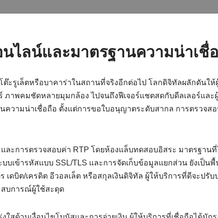
ไลน์และมาตรฐานความน่าเชื่อถือท
่โต๊ะรูเล็ตหรือบาคาร่าในสถานที่จริงอีกต่อไป โลกดิจิทัลผลักดันให้ผู
ภาพคมชัดหลายมุมกล้อง ไปจนถึงฟีเจอร์แชตสดกับดีลเลอร์และผู้เ
รฐานความน่าเชื่อถือ ตั้งแต่การขอใบอนุญาตระดับสากล การตรวจสอบ
และการตรวจสอบค่า RTP โดยห้องแล็บทดสอบอิสระ มาตรฐานที่โปร่ง
เข้ารหัสแบบ SSL/TLS และการจัดเก็บข้อมูลแยกส่วน ยังเป็นพื้
บิต/เครดิต อีวอลเล็ต หรือสกุลเงินดิจิทัล ผู้ให้บริการที่ดีจะปรั
บการณ์ผู้ใช้สะดุด
ใสด้านเงื่อนไขโบนัสและการจ่ายเงิน ผู้ให้บริการที่เชื่อถือได้มัก