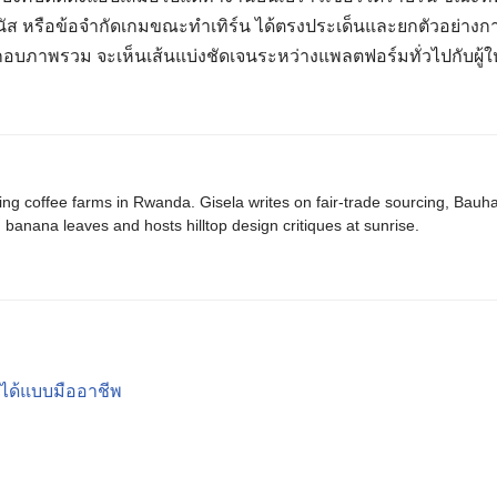
ัส หรือข้อจำกัดเกมขณะทำเทิร์น ได้ตรงประเด็นและยกตัวอย่างการแ
ประกอบภาพรวม จะเห็นเส้นแบ่งชัดเจนระหว่างแพลตฟอร์มทั่วไปกับผ
ing coffee farms in Rwanda. Gisela writes on fair-trade sourcing, Bau
banana leaves and hosts hilltop design critiques at sunrise.
ยได้แบบมืออาชีพ