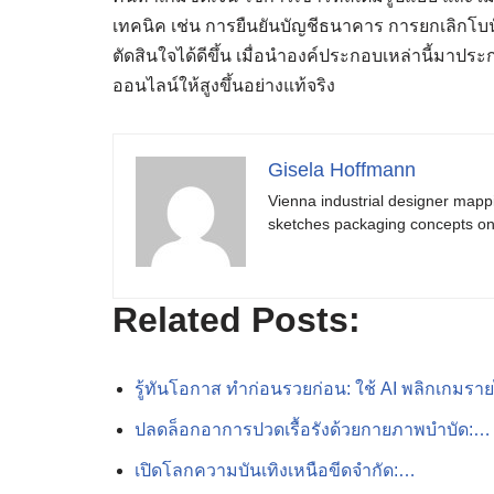
เทคนิค เช่น การยืนยันบัญชีธนาคาร การยกเลิกโบน
ตัดสินใจได้ดีขึ้น เมื่อนำองค์ประกอบเหล่านี้มา
ออนไลน์ให้สูงขึ้นอย่างแท้จริง
Gisela Hoffmann
Vienna industrial designer mapp
sketches packaging concepts on 
Related Posts:
รู้ทันโอกาส ทำก่อนรวยก่อน: ใช้ AI พลิกเกมรา
ปลดล็อกอาการปวดเรื้อรังด้วยกายภาพบำบัด:…
เปิดโลกความบันเทิงเหนือขีดจำกัด:…