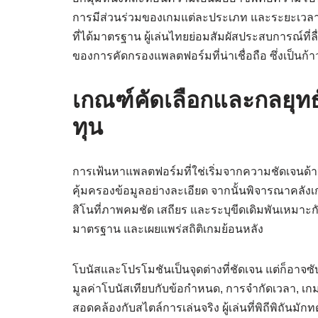
การมีส่วนร่วมของเกมแต่ละประเภท และระยะเวลา
ที่ได้มาตรฐาน ผู้เล่นไทยย่อมสัมผัสประสบการณ์ที่
ของการคัดกรองแพลตฟอร์มที่น่าเชื่อถือ ซึ่งเป็นก
เกณฑ์คัดเลือกและกลยุทธ
ทุน
การเฟ้นหาแพลตฟอร์มที่ใช่เริ่มจากความชัดเจนด้
คุ้มครองข้อมูลอย่างละเอียด จากนั้นพิจารณาคลั
สิโนที่ภาพคมชัด เสถียร และระบุขีดเดิมพันเหมาะ
มาตรฐาน และเผยแพร่สถิติเกมย้อนหลัง
โบนัสและโปรโมชันเป็นจุดต่างที่ชัดเจน แต่ก็อาจซ
มูลค่าโบนัสเทียบกับข้อกำหนด, การจำกัดเวลา, เกมท
สอดคล้องกับสไตล์การเล่นจริง ผู้เล่นที่พิถีพิถันม