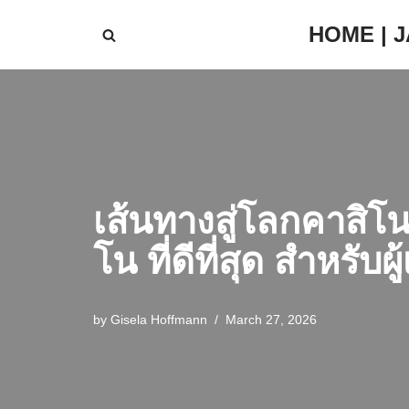
HOME | 
Skip
to
content
เส้นทางสู่โลกคาสิโน
โน ที่ดีที่สุด สำหรับผ
by
Gisela Hoffmann
March 27, 2026